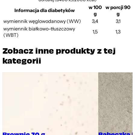
w 100
w porcji 90
Informacja dla diabetyków
g
g
wymiennik węglowodanowy (WW)
3,4
3,1
wymiennik białkowo-tłuszczowy
1,5
1,3
(WBT)
Zobacz inne produkty z tej
kategorii
Brownie 70 g
Babeczka 