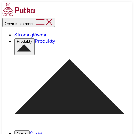
Open main menu
Strona główna
Produkty
Produkty
O nas
O nas