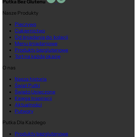
Putka Bez Glutenu
Nasze Produkty
Pieczywo
Cukiernictwo
Od śniadania do kolacji
Menu śniadaniowe
Produkty bezglutenowe
Tort na każdą okazję
O nas
Nasza historia
Świat Putki
Świeżo Upieczone
Księga Inspiracji
Aktualności
Putwory
Putka Dla Każdego
Produkty bezglutenowe