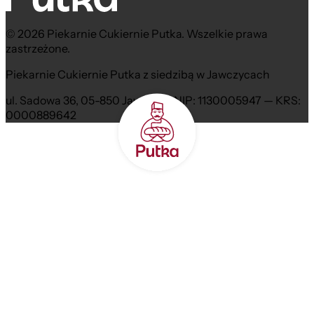
© 2026 Piekarnie Cukiernie Putka. Wszelkie prawa
zastrzeżone.
Piekarnie Cukiernie Putka z siedzibą w Jawczycach
ul. Sadowa 36, 05-850 Jawczyce NIP: 1130005947 — KRS:
0000889642