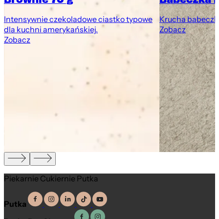
Intensywnie czekoladowe ciastko typowe
Krucha babeczk
dla kuchni amerykańskiej.
Zobacz
Zobacz
Piekarnie Cukiernie Putka
Putka