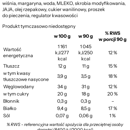
wiśnia, margaryna, woda, MLEKO, skrobia modyfikowania,
JAJA, olej rzepakowy, cukier wanilinowy, proszek
do pieczenia, regulator kwasowości
Produkt tymczasowo niedostępny
% RWS
w 100 g
w 90 g
w porcji 90 g
1 161
1 045
Wartość
kJ/277
kJ/250
12 %
energetyczna
kcal
kcal
Tłuszcz
12 g
11 g
15 %
w tym kwasy
3,9 g
3,5 g
18 %
tłuszczowe nasycone
Węglowodany
34 g
31 g
12 %
w tym cukry
20 g
18 g
20 %
Błonnik
0,3 g
0,3 g
–
Białko
9,4 g
8,5 g
17 %
Sól
0,07 g
0,06 g
1 %
% RWS - referencyjna wartość spożycia dla przeciętnej osoby
dorosłej (8400 kJ/2000 kcal)