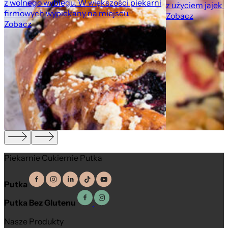
z wolnego wybiegu. W większości piekarni
z użyciem jajek 
firmowych wypiekany na miejscu.
Zobacz
Zobacz
,
Piekarnie Cukiernie Putka
Putka
Putka Bez Glutenu
Nasze Produkty