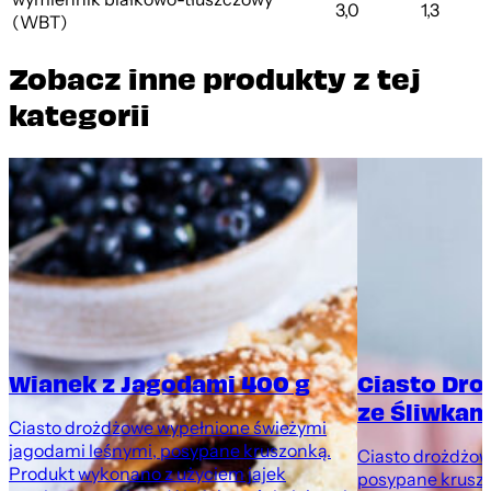
3,0
1,3
(WBT)
Zobacz inne produkty z tej
kategorii
Wianek z Jagodami 400 g
Ciasto Dr
ze Śliwkami
Ciasto drożdżowe wypełnione świeżymi
jagodami leśnymi, posypane kruszonką.
Ciasto drożdżowe
Produkt wykonano z użyciem jajek
posypane krusz