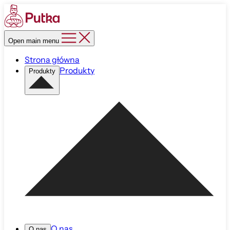
Open main menu
Strona główna
Produkty
Produkty
O nas
O nas