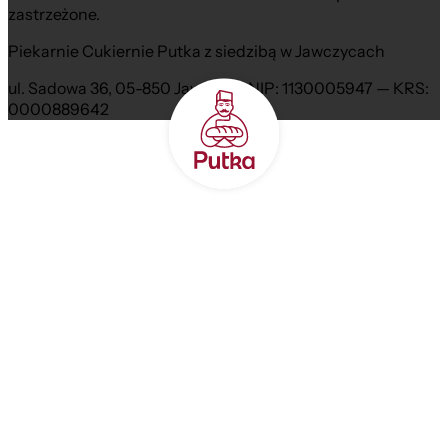
zastrzeżone.
Piekarnie Cukiernie Putka z siedzibą w Jawczycach
ul. Sadowa 36, 05-850 Jawczyce NIP: 1130005947 — KRS:
0000889642