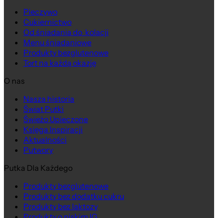
Pieczywo
Cukiernictwo
Od śniadania do kolacji
Menu śniadaniowe
Produkty bezglutenowe
Tort na każdą okazję
O nas
Nasza historia
Na wagę
Świat Putki
Świeżo Upieczone
Księga Inspiracji
Aktualności
Putwory
Putka Dla Każdego
Produkty bezglutenowe
Produkty bez dodatku cukru
Produkty bez laktozy
Produkty o niskim IG