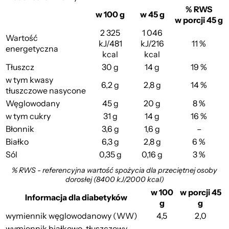
% RWS
w 100 g
w 45 g
w porcji 45 g
2 325
1 046
Wartość
kJ/481
kJ/216
11 %
energetyczna
kcal
kcal
Tłuszcz
30 g
14 g
19 %
w tym kwasy
6,2 g
2,8 g
14 %
tłuszczowe nasycone
Węglowodany
45 g
20 g
8 %
w tym cukry
31 g
14 g
16 %
Błonnik
3,6 g
1,6 g
–
Białko
6,3 g
2,8 g
6 %
Sól
0,35 g
0,16 g
3 %
% RWS - referencyjna wartość spożycia dla przeciętnej osoby
dorosłej (8400 kJ/2000 kcal)
w 100
w porcji 45
Informacja dla diabetyków
g
g
wymiennik węglowodanowy (WW)
4,5
2,0
wymiennik białkowo-tłuszczowy