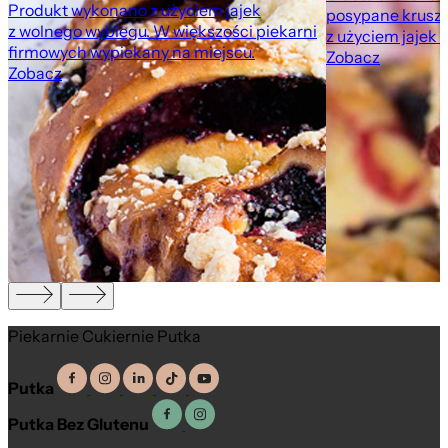
Produkt wykonano z użyciem jajek
posypane krusz
z wolnego wybiegu. W większości piekarni
z użyciem jajek 
firmowych wypiekany na miejscu.
Zobacz
Zobacz
,
Piekarnie Cukiernie Putka
Putka
Putka Bez Glutenu