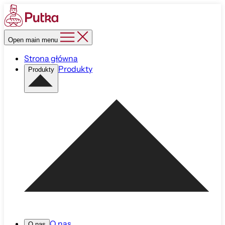
Open main menu
Strona główna
Produkty
Produkty
O nas
O nas