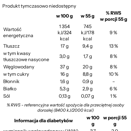
Produkt tymczasowo niedostępny
% RWS
w 100 g
w 55 g
w porcji 55 g
1 354
745
Wartość
kJ/324
kJ/178
9 %
energetyczna
kcal
kcal
Placek Jagodowy
Tłuszcz
17 g
9,4 g
13 %
w tym kwasy
3,0 g
1,7 g
8 %
tłuszczowe nasycone
Węglowodany
37 g
20 g
8 %
w tym cukry
16 g
8,8 g
10 %
Błonnik
1,6 g
0,9 g
–
Białko
5,3 g
2,9 g
6 %
Sól
0,13 g
0,07 g
1 %
% RWS - referencyjna wartość spożycia dla przeciętnej osoby
dorosłej (8400 kJ/2000 kcal)
w 100
w porcji 55
Informacja dla diabetyków
g
g