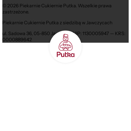
© 2026 Piekarnie Cukiernie Putka. Wszelkie prawa
zastrzeżone.
Piekarnie Cukiernie Putka z siedzibą w Jawczycach
ul. Sadowa 36, 05-850 Jawczyce NIP: 1130005947 — KRS:
0000889642