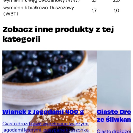
wymiennik węglowodanowy (WW)
3,7
2,0
wymiennik białkowo-tłuszczowy
1,7
1,0
(WBT)
Zobacz inne produkty z tej
kategorii
Wianek z Jagodami 400 g
Ciasto Dr
ze Śliwkami
Ciasto drożdżowe wypełnione świeżymi
jagodami leśnymi, posypane kruszonką.
Ciasto drożdżowe