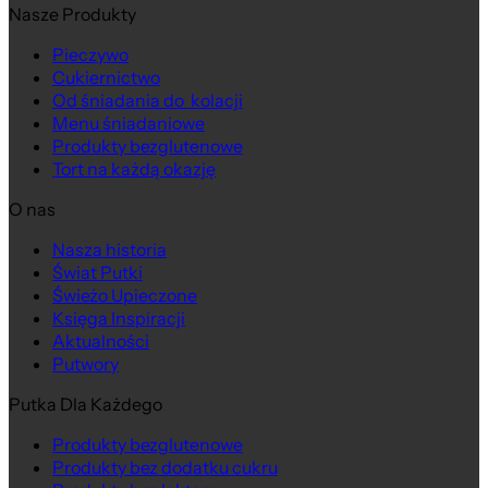
Nasze Produkty
Pieczywo
Cukiernictwo
Od śniadania do kolacji
Menu śniadaniowe
Produkty bezglutenowe
Tort na każdą okazję
O nas
Nasza historia
Na wagę
Świat Putki
Świeżo Upieczone
Księga Inspiracji
Aktualności
Putwory
Putka Dla Każdego
Produkty bezglutenowe
Produkty bez dodatku cukru