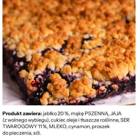
Produkt zawiera:
jabłko 20 %, mąkę PSZENNĄ, JAJA
(z wolnego wybiegu), cukier, oleje i tłuszcze roślinne, SER
TWAROGOWY 11 %, MLEKO, cynamon, proszek
do pieczenia, sól.