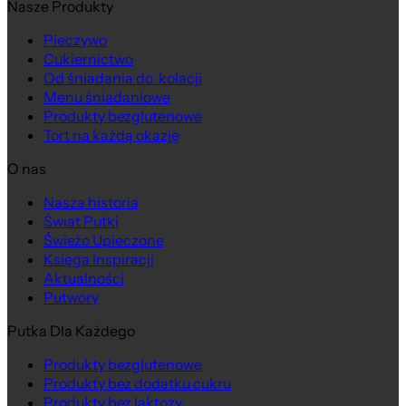
Nasze Produkty
Pieczywo
Cukiernictwo
Od śniadania do kolacji
Menu śniadaniowe
Produkty bezglutenowe
Tort na każdą okazję
O nas
Nasza historia
Świat Putki
Świeżo Upieczone
Księga Inspiracji
Aktualności
Putwory
Putka Dla Każdego
Produkty bezglutenowe
Produkty bez dodatku cukru
Produkty bez laktozy