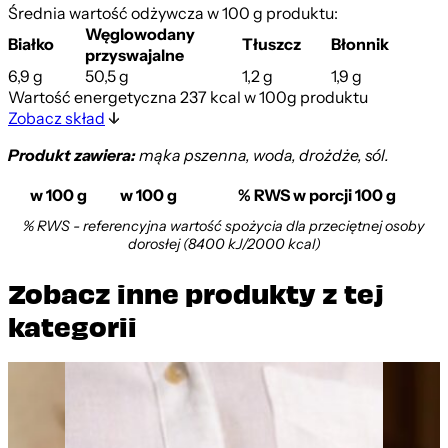
Średnia wartość odżywcza w 100 g produktu:
Węglowodany
Białko
Tłuszcz
Błonnik
przyswajalne
6,9 g
50,5 g
1,2 g
1,9 g
Wartość energetyczna 237 kcal w 100g produktu
Zobacz skład
Produkt zawiera:
mąka pszenna, woda, drożdże, sól.
w 100 g
w 100 g
% RWS w porcji 100 g
% RWS - referencyjna wartość spożycia dla przeciętnej osoby
dorosłej (8400 kJ/2000 kcal)
Zobacz inne produkty z tej
kategorii