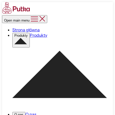
Open main menu
Strona główna
Produkty
Produkty
O nas
O nas