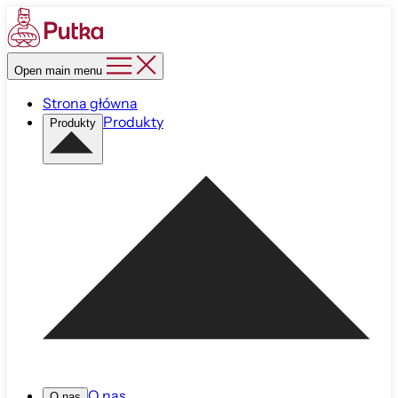
Open main menu
Strona główna
Produkty
Produkty
O nas
O nas