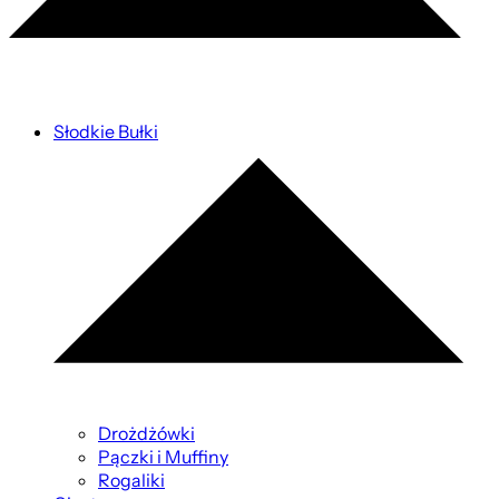
Słodkie Bułki
Drożdżówki
Pączki i Muffiny
Rogaliki