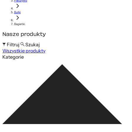
Pieczywo
Bułki
Bagietki
Nasze produkty
Filtruj
Szukaj
Wszystkie produkty
Szukaj po nazwie produktu
Kategorie