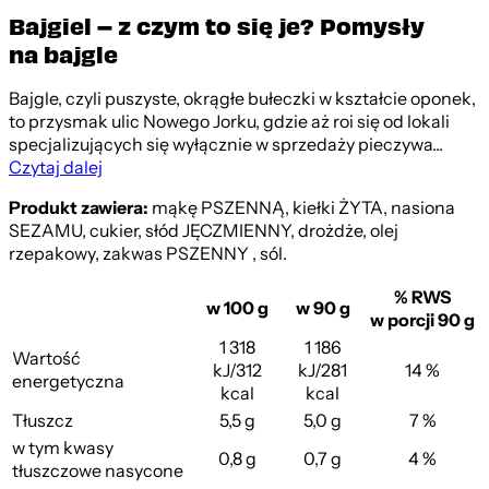
Bajgiel – z czym to się je? Pomysły
na bajgle
Bajgle, czyli puszyste, okrągłe bułeczki w kształcie oponek,
to przysmak ulic Nowego Jorku, gdzie aż roi się od lokali
specjalizujących się wyłącznie w sprzedaży pieczywa...
Czytaj dalej
Produkt zawiera:
mąkę PSZENNĄ, kiełki ŻYTA, nasiona
SEZAMU, cukier, słód JĘCZMIENNY, drożdże, olej
rzepakowy, zakwas PSZENNY , sól.
% RWS
w 100 g
w 90 g
w porcji 90 g
1 318
1 186
Wartość
kJ/312
kJ/281
14 %
energetyczna
kcal
kcal
Tłuszcz
5,5 g
5,0 g
7 %
w tym kwasy
0,8 g
0,7 g
4 %
tłuszczowe nasycone