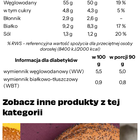
Węglowodany
55 g
50 g
19 %
w tym cukry
4,8 g
4,3 g
5 %
Błonnik
2,9 g
2,6 g
–
Białko
9,2 g
8,3 g
17 %
Sól
1,3 g
1,2 g
20 %
% RWS - referencyjna wartość spożycia dla przeciętnej osoby
dorosłej (8400 kJ/2000 kcal)
w 100
w porcji 90
Informacja dla diabetyków
g
g
wymiennik węglowodanowy (WW)
5,5
5,0
wymiennik białkowo-tłuszczowy
0,9
0,8
(WBT)
Zobacz inne produkty z tej
kategorii