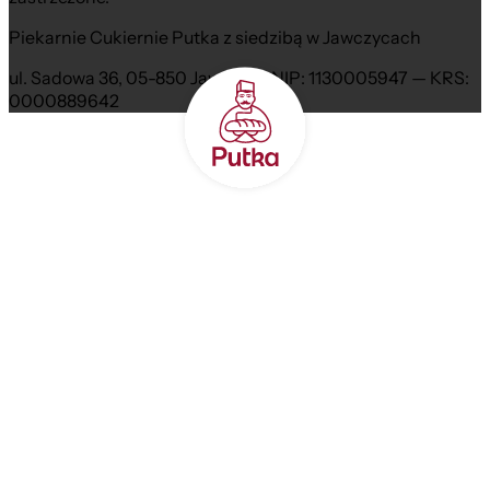
Piekarnie Cukiernie Putka z siedzibą w Jawczycach
ul. Sadowa 36, 05-850 Jawczyce NIP: 1130005947 — KRS:
0000889642