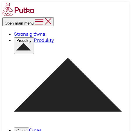
Open main menu
Strona główna
Produkty
Produkty
O nas
O nas