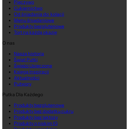
Pieczywo
Cukiernictwo
Od śniadania do kolacji
Menu śniadaniowe
Produkty bezglutenowe
Tort na każdą okazję
O nas
Nasza historia
Świat Putki
Świeżo Upieczone
Księga Inspiracji
Aktualności
Putwory
Putka Dla Każdego
Produkty bezglutenowe
Produkty bez dodatku cukru
Produkty bez laktozy
Produkty o niskim IG