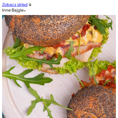
Zobacz skład
Inne
Bajgle