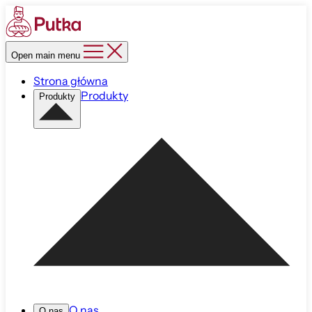
Open main menu
Strona główna
Produkty
Produkty
O nas
O nas