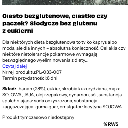
Ciasto bezglutenowe, ciastko czy
pączek? Słodycze bez glutenu
z cukierni
Dla niektórych dieta bezglutenowa to tylko kaprys albo
moda, ale dla innych – absolutna konieczność. Celiakia czy
niektóre nietolerancje pokarmowe wymagają
bezwzględnego wyeliminowania z diety...
Czytaj dalej
Nr rej. produktu:
PL-033-007
Termin przydatności:
6 dni
Skład
:
banan (28%), cukier, skrobia kukurydziana, mąka
SOJOWA, JAJA, olej rzepakowy, cynamon, sól, substancja
spulchniająca: soda oczyszczona, substancja
zagęszczająca: guma guar, emulgator: lecytyna SOJOWA.
Produkt tymczasowo niedostępny
% RWS