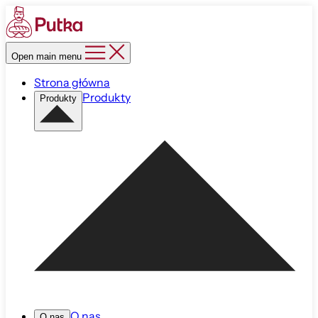
Open main menu
Strona główna
Produkty
Produkty
O nas
O nas