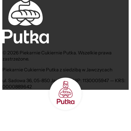
© 2026 Piekarnie Cukiernie Putka. Wszelkie prawa
zastrzeżone.
Piekarnie Cukiernie Putka z siedzibą w Jawczycach
ul. Sadowa 36, 05-850 Jawczyce NIP: 1130005947 — KRS:
0000889642