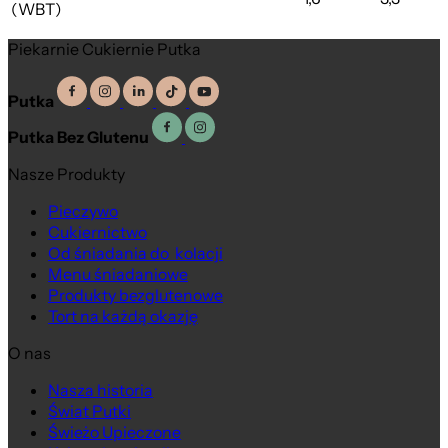
(WBT)
Piekarnie Cukiernie Putka
Putka
Putka Bez Glutenu
Nasze Produkty
Pieczywo
Cukiernictwo
Od śniadania do kolacji
Menu śniadaniowe
Produkty bezglutenowe
Tort na każdą okazję
O nas
Nasza historia
Świat Putki
Świeżo Upieczone