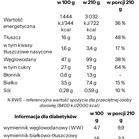
w 100 g
w 210 g
w porcji 210
g
1 444
3 032
Wartość
kJ/344
kJ/722
36 %
energetyczna
kcal
kcal
Tłuszcz
16 g
33 g
48 %
w tym kwasy
1,6 g
3,4 g
17 %
tłuszczowe nasycone
Węglowodany
47 g
99 g
38 %
w tym cukry
27 g
57 g
64 %
Błonnik
0,6 g
1,3 g
–
Białko
3,5 g
7,4 g
15 %
Sól
0,28 g
0,59 g
10 %
% RWS - referencyjna wartość spożycia dla przeciętnej osoby
dorosłej (8400 kJ/2000 kcal)
w 100
w porcji 210
Informacja dla diabetyków
g
g
wymiennik węglowodanowy (WW)
4,7
9,9
wymiennik białkowo-tłuszczowy
1,6
3,3