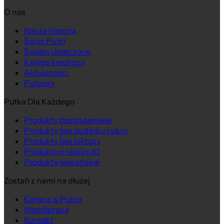
O nas
Nasza historia
Świat Putki
Świeżo Upieczone
Księga Inspiracji
Aktualności
Putwory
Putka Dla Każdego
Produkty bezglutenowe
Produkty bez dodatku cukru
Produkty bez laktozy
Produkty o niskim IG
Produkty wegańskie
Zostań z nami na dłużej
Kariera w Putce
Współpraca
Kontakt