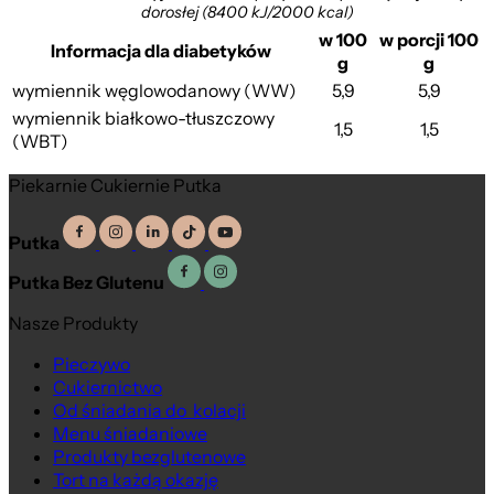
dorosłej (8400 kJ/2000 kcal)
w 100
w porcji 100
Informacja dla diabetyków
g
g
wymiennik węglowodanowy (WW)
5,9
5,9
wymiennik białkowo-tłuszczowy
1,5
1,5
(WBT)
Piekarnie Cukiernie Putka
Putka
Putka Bez Glutenu
Nasze Produkty
Pieczywo
Cukiernictwo
Od śniadania do kolacji
Menu śniadaniowe
Produkty bezglutenowe
Tort na każdą okazję