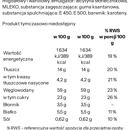
migdałowy i waniliowy, emulgator: lecytyna słonecznikowa,
MLEKO, substancja zagęszczająca: guma ksantanowa,
substancja spulchniająca: E 450, E 500, barwnik: karoteny.
Produkt tymczasowo niedostępny
% RWS
w 100 g
w 100 g
w porcji 100
g
1 634
1 634
Wartość
kJ/389
kJ/389
19 %
energetyczna
kcal
kcal
Tłuszcz
14 g
14 g
20 %
w tym kwasy
4,2 g
4,2 g
21 %
tłuszczowe nasycone
Węglowodany
59 g
59 g
23 %
w tym cukry
23 g
23 g
26 %
Błonnik
3,5 g
3,5 g
–
Białko
5,5 g
5,5 g
11 %
Sól
0,62 g
0,62 g
10 %
% RWS - referencyjna wartość spożycia dla przeciętnej osoby