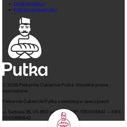
Dział handlowy
Polityka prywatności
© 2026 Piekarnie Cukiernie Putka. Wszelkie prawa
zastrzeżone.
Piekarnie Cukiernie Putka z siedzibą w Jawczycach
ul. Sadowa 36, 05-850 Jawczyce NIP: 1130005947 — KRS:
0000889642