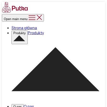
Open main menu
Strona główna
Produkty
Produkty
O nas
O nas