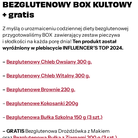
BEZGLUTENOWY BOX KULTOWY
+ gratis
Z myślą o urozmaiceniu codziennej diety bezglutenowej
przygotowaliśmy BOX zawierający zestaw pieczywa
i słodkości na każda porę dnia!
Ten produkt został
wyróżniony w plebiscycie INFLUENCER’S TOP 2024.
–
Bezglutenowy Chleb Owsiany 300 g.
–
Bezglutenowy Chleb Witalny 300 g.
–
Bezglutenowe Brownie 230 g.
–
Bezglutenowe Kokosanki 200g
–
Bezglutenowa Bułka Szkolna 150 g (3 szt.)
– GRATIS
Bezglutenowa Drożdżówka z Makiem
oraz
Bezglutenowa Bułka z Ziarnami 200 g (3 szt.)