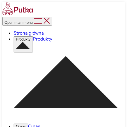
Open main menu
Strona główna
Produkty
Produkty
O nas
O nas