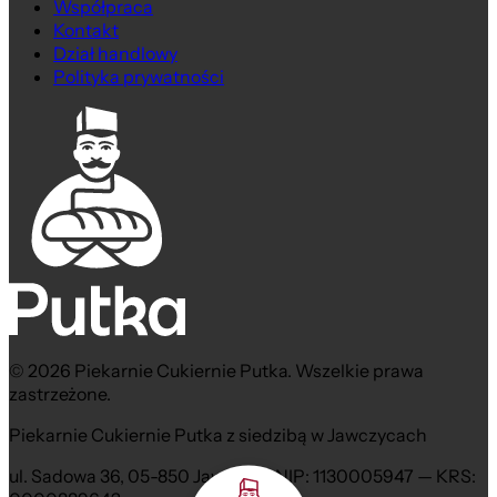
Współpraca
Kontakt
Dział handlowy
Polityka prywatności
© 2026 Piekarnie Cukiernie Putka. Wszelkie prawa
zastrzeżone.
Piekarnie Cukiernie Putka z siedzibą w Jawczycach
ul. Sadowa 36, 05-850 Jawczyce NIP: 1130005947 — KRS: