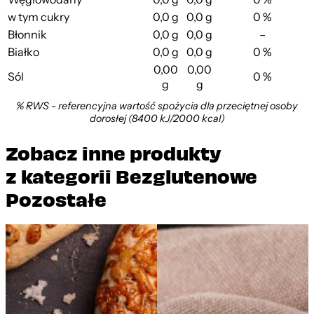
w tym cukry
0,0 g
0,0 g
0 %
Błonnik
0,0 g
0,0 g
–
Białko
0,0 g
0,0 g
0 %
0,00
0,00
Sól
0 %
g
g
% RWS - referencyjna wartość spożycia dla przeciętnej osoby
dorosłej (8400 kJ/2000 kcal)
Zobacz inne produkty
z kategorii Bezglutenowe
Pozostałe