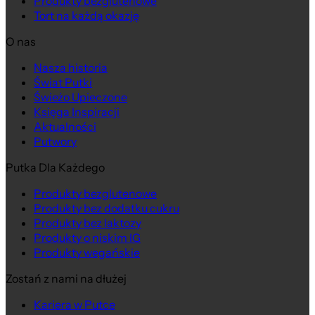
Produkty bezglutenowe
Tort na każdą okazję
O nas
Nasza historia
Świat Putki
Świeżo Upieczone
Księga Inspiracji
Aktualności
Putwory
Putka Dla Każdego
Produkty bezglutenowe
Produkty bez dodatku cukru
Produkty bez laktozy
Produkty o niskim IG
Produkty wegańskie
Zostań z nami na dłużej
Kariera w Putce