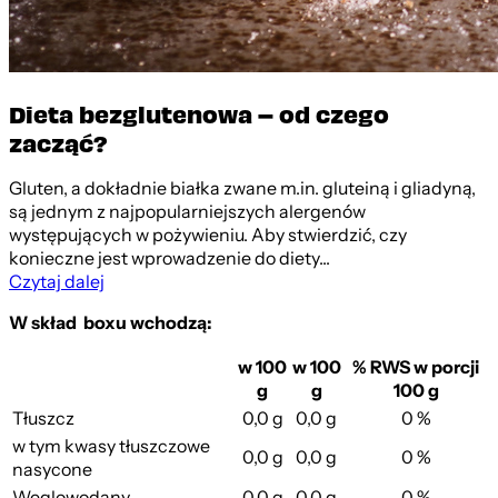
Dieta bezglutenowa – od czego
zacząć?
Gluten, a dokładnie białka zwane m.in. gluteiną i gliadyną,
są jednym z najpopularniejszych alergenów
występujących w pożywieniu. Aby stwierdzić, czy
konieczne jest wprowadzenie do diety...
Czytaj dalej
W skład boxu wchodzą:
w 100
w 100
% RWS w porcji
g
g
100 g
Tłuszcz
0,0 g
0,0 g
0 %
w tym kwasy tłuszczowe
0,0 g
0,0 g
0 %
nasycone
Węglowodany
0,0 g
0,0 g
0 %