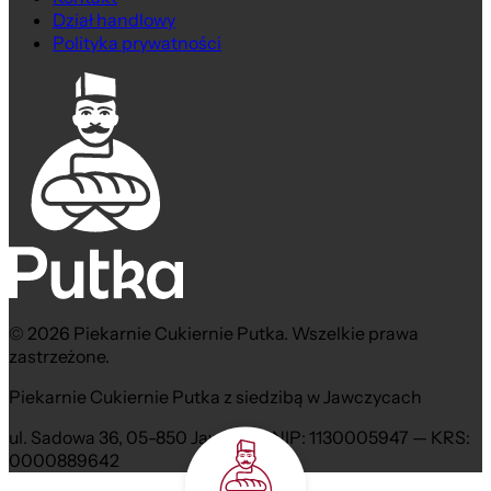
Dział handlowy
Polityka prywatności
© 2026 Piekarnie Cukiernie Putka. Wszelkie prawa
zastrzeżone.
Piekarnie Cukiernie Putka z siedzibą w Jawczycach
ul. Sadowa 36, 05-850 Jawczyce NIP: 1130005947 — KRS:
0000889642