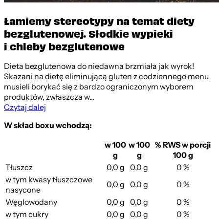
Łamiemy stereotypy na temat diety
bezglutenowej. Słodkie wypieki
i chleby bezglutenowe
Dieta bezglutenowa do niedawna brzmiała jak wyrok!
Skazani na dietę eliminującą gluten z codziennego menu
musieli borykać się z bardzo ograniczonym wyborem
produktów, zwłaszcza w...
Czytaj dalej
W skład boxu wchodzą:
w 100
w 100
% RWS w porcji
g
g
100 g
Tłuszcz
0,0 g
0,0 g
0 %
w tym kwasy tłuszczowe
0,0 g
0,0 g
0 %
nasycone
Węglowodany
0,0 g
0,0 g
0 %
w tym cukry
0,0 g
0,0 g
0 %