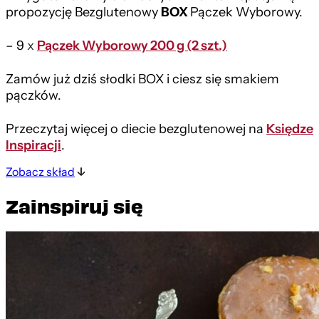
propozycję Bezglutenowy
BOX
Pączek Wyborowy.
– 9
x
Pączek Wyborowy 200 g (2 szt.)
Zamów już dziś słodki BOX i ciesz się smakiem
pączków.
Przeczytaj więcej o diecie bezglutenowej na
Księdze
Inspiracji
.
Zobacz skład
Zainspiruj się