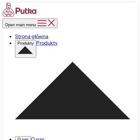
Open main menu
Strona główna
Produkty
Produkty
O nas
O nas