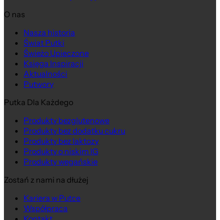
O nas
Nasza historia
Świat Putki
Świeżo Upieczone
Księga Inspiracji
Aktualności
Putwory
Putka Dla Każdego
Produkty bezglutenowe
Produkty bez dodatku cukru
Produkty bez laktozy
Produkty o niskim IG
Produkty wegańskie
Zostań z nami na dłużej
Kariera w Putce
Współpraca
Kontakt