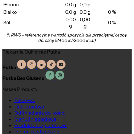
Błonnik
0,0 g
0,0 g
–
Białko
0,0 g
0,0 g
0 %
0,00
0,00
Sól
0 %
g
g
% RWS - referencyjna wartość spożycia dla przeciętnej osoby
dorosłej (8400 kJ/2000 kcal)
Piekarnie Cukiernie Putka
Putka
Putka Bez Glutenu
Nasze Produkty
Pieczywo
Cukiernictwo
Od śniadania do kolacji
Menu śniadaniowe
Produkty bezglutenowe
Tort na każdą okazję