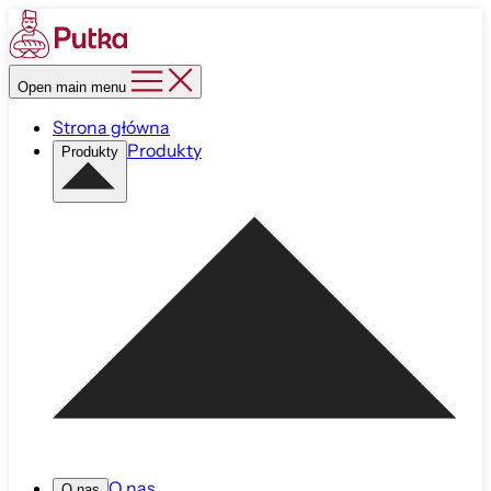
Open main menu
Strona główna
Produkty
Produkty
O nas
O nas