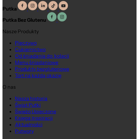
Putka
Putka Bez Glutenu
Nasze Produkty
Pieczywo
Cukiernictwo
Od śniadania do kolacji
Menu śniadaniowe
Produkty bezglutenowe
Tort na każdą okazję
O nas
Nasza historia
Świat Putki
Świeżo Upieczone
Księga Inspiracji
Aktualności
Putwory