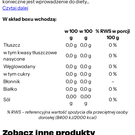
konieczne jest wprowadzenie do diety...
Czytaj dalej
W
skład boxu wchodzą:
w 100
w 100
% RWS w porcji
g
g
100 g
Tłuszcz
0,0 g
0,0 g
0 %
w tym kwasy tłuszczowe
0,0 g
0,0 g
0 %
nasycone
Węglowodany
0,0 g
0,0 g
0 %
w tym cukry
0,0 g
0,0 g
0 %
Błonnik
0,0 g
0,0 g
–
Białko
0,0 g
0,0 g
0 %
0,00
0,00
Sól
0 %
g
g
% RWS - referencyjna wartość spożycia dla przeciętnej osoby
dorosłej (8400 kJ/2000 kcal)
Zobacz inne produkty