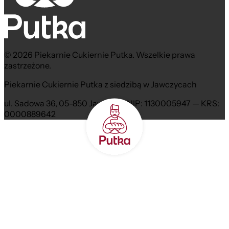
© 2026 Piekarnie Cukiernie Putka. Wszelkie prawa
zastrzeżone.
Piekarnie Cukiernie Putka z siedzibą w Jawczycach
ul. Sadowa 36, 05-850 Jawczyce NIP: 1130005947 — KRS:
0000889642