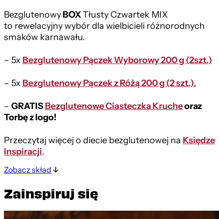
Bezglutenowy
BOX
Tłusty Czwartek MIX
to rewelacyjny wybór dla wielbicieli różnorodnych
smaków karnawału.
– 5x
Bezglutenowy Pączek Wyborowy 200 g (2szt.)
– 5x
Bezglutenowy Pączek z Różą 200 g (2 szt.).
–
GRATIS
Bezglutenowe Ciasteczka Kruche
oraz
Torbę z logo!
Przeczytaj więcej o diecie bezglutenowej na
Księdze
Inspiracji
.
Zobacz skład
Zainspiruj się