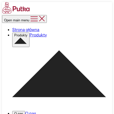
Open main menu
Strona główna
Produkty
Produkty
O nas
O nas