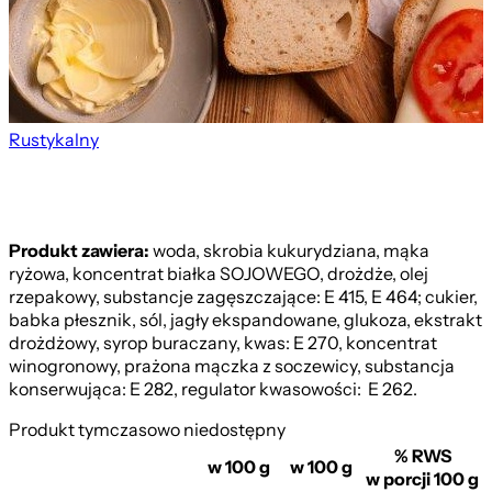
Rustykalny
Produkt zawiera:
woda, skrobia kukurydziana, mąka
ryżowa, koncentrat białka SOJOWEGO, drożdże, olej
rzepakowy, substancje zagęszczające: E 415, E 464; cukier,
babka płesznik, sól, jagły ekspandowane, glukoza, ekstrakt
drożdżowy, syrop buraczany, kwas: E 270, koncentrat
winogronowy, prażona mączka z soczewicy, substancja
konserwująca: E 282, regulator kwasowości: E 262.
Produkt tymczasowo niedostępny
% RWS
w 100 g
w 100 g
w porcji 100 g