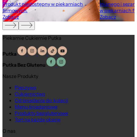
Produkt niedostępny w piekarniach
lnianego i seza
firmowych.
w piekarniach f
Zobacz
Zobacz
Piekarnie Cukiernie Putka
Putka
Putka Bez Glutenu
Nasze Produkty
Pieczywo
Cukiernictwo
Od śniadania do kolacji
Menu śniadaniowe
Produkty bezglutenowe
Tort na każdą okazję
O nas