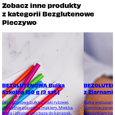
Zobacz inne produkty
z kategorii Bezglutenowe
Pieczywo
BEZGLUTENOWA Bułka
BEZGLUTEN
Szkolna 150 g (3 szt.)
z Ziarnami 
Bezglutenowa bułka z mąki ryżowej,
Bułka wieloziarni
delikatnie posypana makiem. Miękka,
(ziemniaczanej, 
lekka i idealna jako baza do kanapek.
z dodatkiem nas