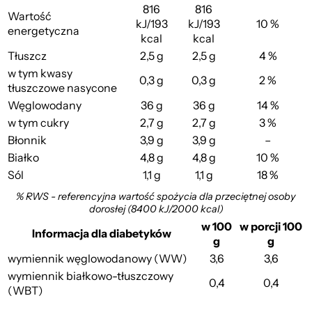
816
816
Wartość
kJ/193
kJ/193
10 %
energetyczna
kcal
kcal
Tłuszcz
2,5 g
2,5 g
4 %
w tym kwasy
0,3 g
0,3 g
2 %
tłuszczowe nasycone
Węglowodany
36 g
36 g
14 %
w tym cukry
2,7 g
2,7 g
3 %
Błonnik
3,9 g
3,9 g
–
Białko
4,8 g
4,8 g
10 %
Sól
1,1 g
1,1 g
18 %
% RWS - referencyjna wartość spożycia dla przeciętnej osoby
dorosłej (8400 kJ/2000 kcal)
w 100
w porcji 100
Informacja dla diabetyków
g
g
wymiennik węglowodanowy (WW)
3,6
3,6
wymiennik białkowo-tłuszczowy
0,4
0,4
(WBT)