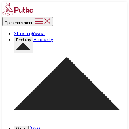
Open main menu
Strona główna
Produkty
Produkty
O nas
O nas