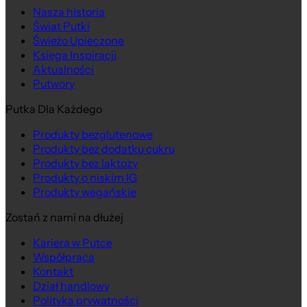
Nasza historia
Świat Putki
Świeżo Upieczone
Księga Inspiracji
Aktualności
Putwory
Putka Dla Każdego
Produkty bezglutenowe
Produkty bez dodatku cukru
Produkty bez laktozy
Produkty o niskim IG
Produkty wegańskie
Zostań z nami na dłużej
Kariera w Putce
Współpraca
Kontakt
Dział handlowy
Polityka prywatności