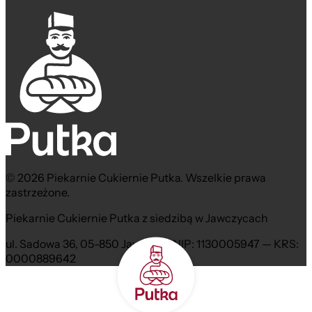
© 2026 Piekarnie Cukiernie Putka. Wszelkie prawa
zastrzeżone.
Piekarnie Cukiernie Putka z siedzibą w Jawczycach
ul. Sadowa 36, 05-850 Jawczyce NIP: 1130005947 — KRS:
0000889642