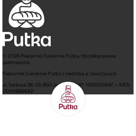
© 2026 Piekarnie Cukiernie Putka. Wszelkie prawa
zastrzeżone.
Piekarnie Cukiernie Putka z siedzibą w Jawczycach
ul. Sadowa 36, 05-850 Jawczyce NIP: 1130005947 — KRS:
0000889642