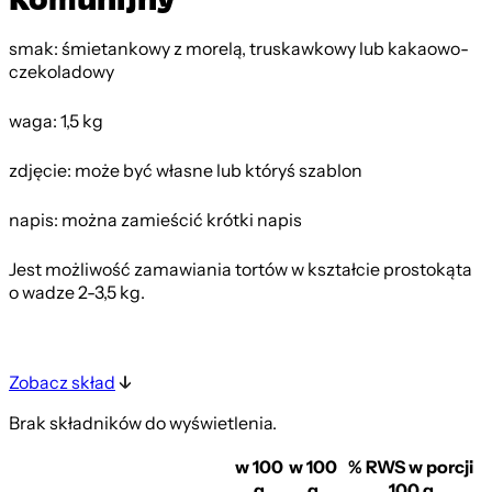
smak: śmietankowy z morelą, truskawkowy lub kakaowo-
czekoladowy
waga: 1,5 kg
zdjęcie: może być własne lub któryś szablon
napis: można zamieścić krótki napis
Jest możliwość zamawiania tortów w kształcie prostokąta
o wadze 2-3,5 kg.
Zobacz skład
Brak składników do wyświetlenia.
w 100
w 100
% RWS w porcji
g
g
100 g