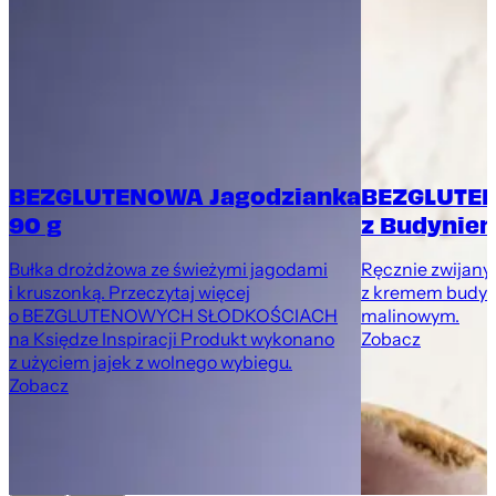
BEZGLUTENOWA Jagodzianka
BEZGLUTEN
90 g
z Budyniem
Bułka drożdżowa ze świeżymi jagodami
Ręcznie zwijany
i kruszonką. Przeczytaj więcej
z kremem budyn
o BEZGLUTENOWYCH SŁODKOŚCIACH
malinowym.
na Księdze Inspiracji Produkt wykonano
Zobacz
z użyciem jajek z wolnego wybiegu.
Zobacz