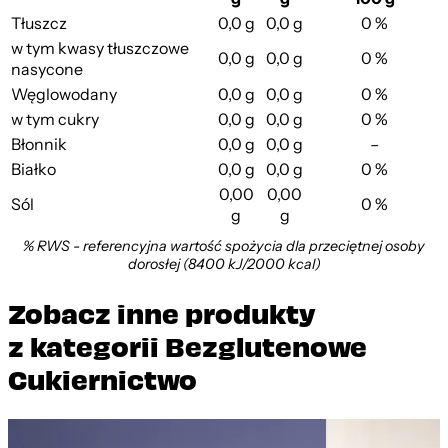
Tłuszcz
0,0 g
0,0 g
0 %
w tym kwasy tłuszczowe
0,0 g
0,0 g
0 %
nasycone
Węglowodany
0,0 g
0,0 g
0 %
w tym cukry
0,0 g
0,0 g
0 %
Błonnik
0,0 g
0,0 g
–
Białko
0,0 g
0,0 g
0 %
0,00
0,00
Sól
0 %
g
g
% RWS - referencyjna wartość spożycia dla przeciętnej osoby
dorosłej (8400 kJ/2000 kcal)
Zobacz inne produkty
z kategorii Bezglutenowe
Cukiernictwo