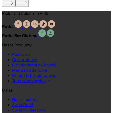
Piekarnie Cukiernie Putka
Putka
Putka Bez Glutenu
Nasze Produkty
Pieczywo
Cukiernictwo
Od śniadania do kolacji
Menu śniadaniowe
Produkty bezglutenowe
Tort na każdą okazję
O nas
Nasza historia
Świat Putki
Świeżo Upieczone