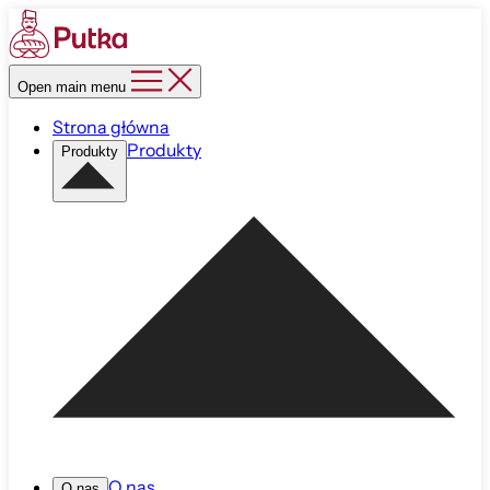
Open main menu
Strona główna
Produkty
Produkty
O nas
O nas