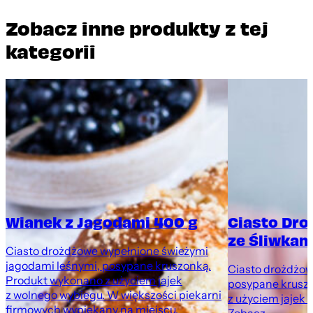
Zobacz inne produkty z tej
kategorii
Wianek z Jagodami 400 g
Ciasto Dr
ze Śliwkami
Ciasto drożdżowe wypełnione świeżymi
jagodami leśnymi, posypane kruszonką.
Ciasto drożdżowe
Produkt wykonano z użyciem jajek
posypane krusz
z wolnego wybiegu. W większości piekarni
z użyciem jajek 
firmowych wypiekany na miejscu.