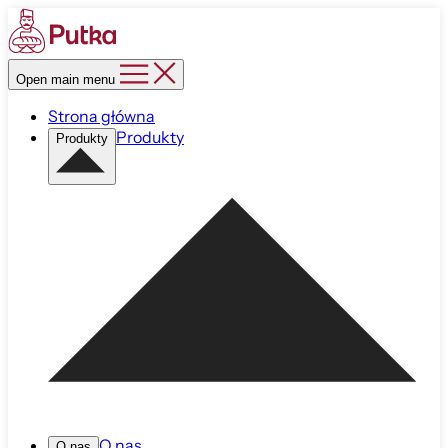
Open main menu
Strona główna
Produkty
Produkty
O nas
O nas