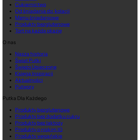
Cukiernictwo
Od śniadania do kolacji
Menu śniadaniowe
Produkty bezglutenowe
Tort na każdą okazję
O nas
Nasza historia
Na wagę
Świat Putki
Świeżo Upieczone
Księga Inspiracji
Aktualności
Putwory
Putka Dla Każdego
Produkty bezglutenowe
Produkty bez dodatku cukru
Produkty bez laktozy
Produkty o niskim IG
Produkty wegańskie