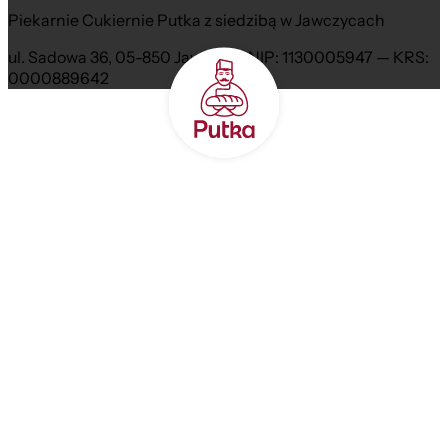
Piekarnie Cukiernie Putka z siedzibą w Jawczycach
ul. Sadowa 36, 05-850 Jawczyce NIP: 1130005947 — KRS:
0000889642