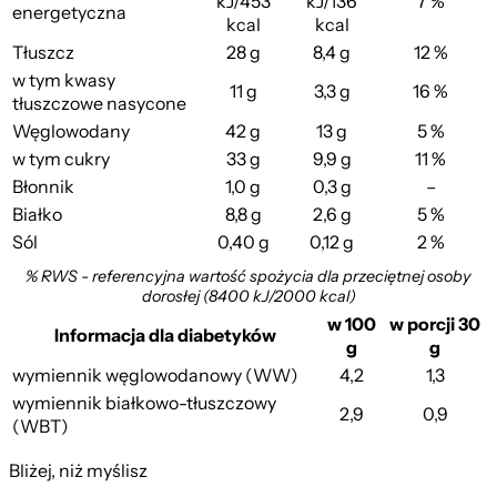
kJ/453
kJ/136
7 %
energetyczna
kcal
kcal
Tłuszcz
28 g
8,4 g
12 %
w tym kwasy
11 g
3,3 g
16 %
tłuszczowe nasycone
Węglowodany
42 g
13 g
5 %
w tym cukry
33 g
9,9 g
11 %
Błonnik
1,0 g
0,3 g
–
Białko
8,8 g
2,6 g
5 %
Sól
0,40 g
0,12 g
2 %
% RWS - referencyjna wartość spożycia dla przeciętnej osoby
dorosłej (8400 kJ/2000 kcal)
w 100
w porcji 30
Informacja dla diabetyków
g
g
wymiennik węglowodanowy (WW)
4,2
1,3
wymiennik białkowo-tłuszczowy
2,9
0,9
(WBT)
Bliżej, niż myślisz