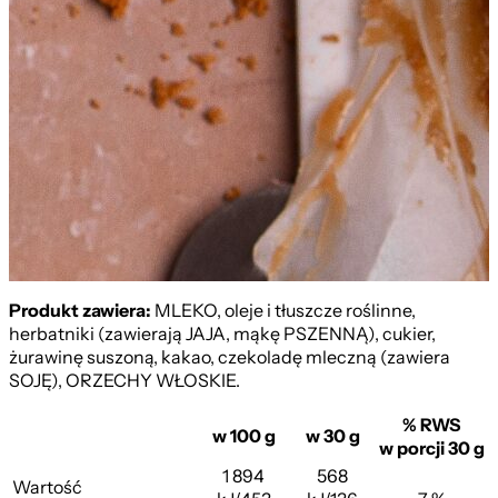
Produkt zawiera:
MLEKO, oleje i tłuszcze roślinne,
herbatniki (zawierają JAJA, mąkę PSZENNĄ), cukier,
żurawinę suszoną, kakao, czekoladę mleczną (zawiera
SOJĘ), ORZECHY WŁOSKIE.
% RWS
w 100 g
w 30 g
w porcji 30 g
1 894
568
Wartość