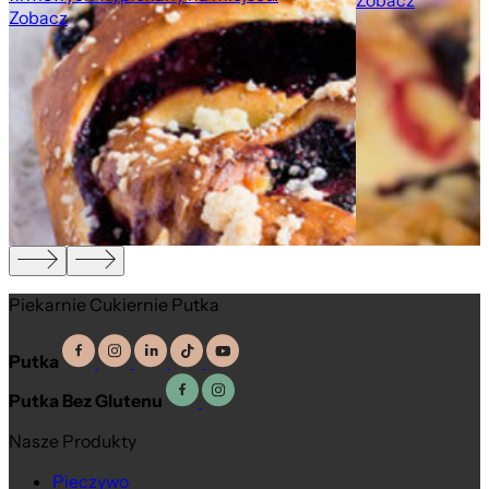
Zobacz
Zobacz
,
Piekarnie Cukiernie Putka
Putka
Putka Bez Glutenu
Nasze Produkty
Pieczywo