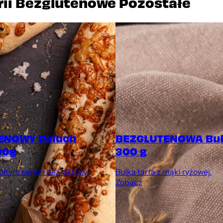
rii Bezglutenowe Pozostałe
ENOWY Paluch
BEZGLUTENOWA Buł
90g
300 g
ółtym serem bez laktozy.
Bułka tarta z mąki ryżowej.
Zobacz