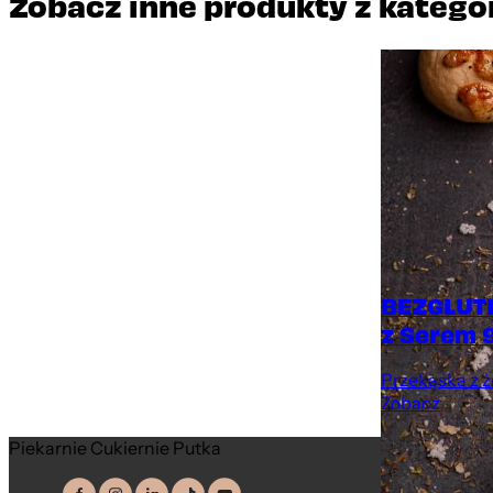
Zobacz inne produkty z katego
BEZGLUT
z Serem 
Przekąska z ż
Zobacz
Piekarnie Cukiernie Putka