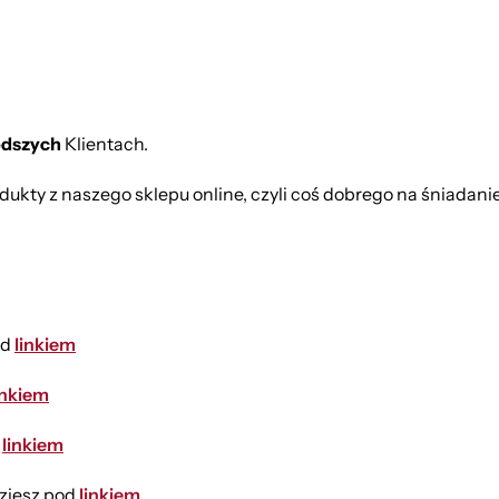
odszych
Klientach.
dukty z naszego sklepu online, czyli coś dobrego na śniadanie
od
linkiem
inkiem
d
linkiem
dziesz pod
linkiem