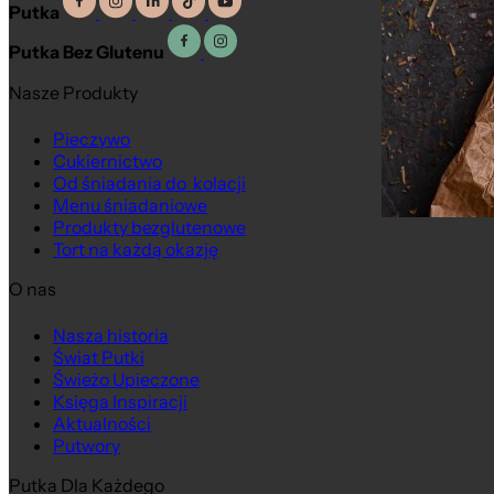
Putka
Putka Bez Glutenu
Nasze Produkty
Pieczywo
Cukiernictwo
Od śniadania do kolacji
Menu śniadaniowe
Produkty bezglutenowe
Tort na każdą okazję
O nas
Nasza historia
Świat Putki
Świeżo Upieczone
Księga Inspiracji
Aktualności
Putwory
Putka Dla Każdego