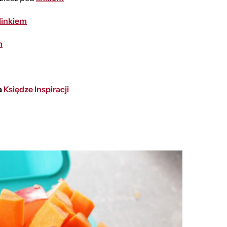
linkiem
m
a
Księdze Inspiracji