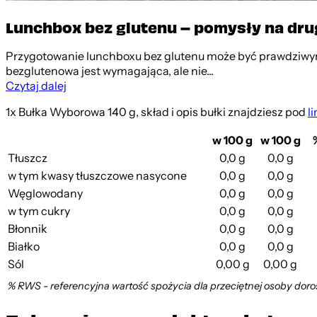
Lunchbox bez glutenu – pomysły na drug
Przygotowanie lunchboxu bez glutenu może być prawdziwym 
bezglutenowa jest wymagająca, ale nie...
Czytaj dalej
1x Bułka Wyborowa 140 g,
skład i opis bułki znajdziesz pod
l
w 100 g
w 100 g
Tłuszcz
0,0 g
0,0 g
w tym kwasy tłuszczowe nasycone
0,0 g
0,0 g
Węglowodany
0,0 g
0,0 g
w tym cukry
0,0 g
0,0 g
Błonnik
0,0 g
0,0 g
Białko
0,0 g
0,0 g
Sól
0,00 g
0,00 g
% RWS - referencyjna wartość spożycia dla przeciętnej osoby doro