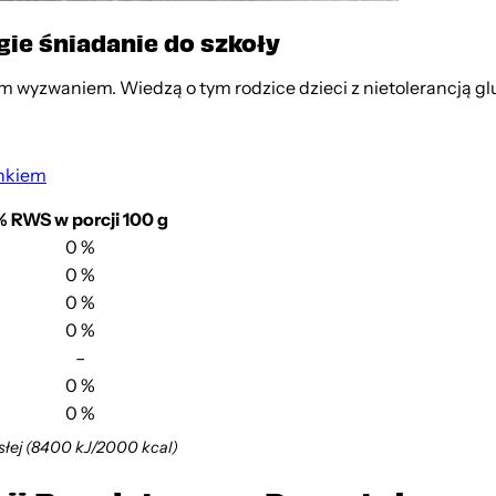
ie śniadanie do szkoły
wyzwaniem. Wiedzą o tym rodzice dzieci z nietolerancją gl
inkiem
% RWS w porcji 100 g
0 %
0 %
0 %
0 %
–
0 %
0 %
słej (8400 kJ/2000 kcal)