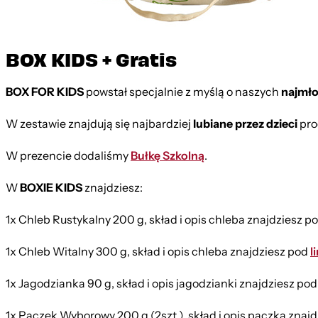
BOX KIDS + Gratis
BOX FOR KIDS
powstał specjalnie z myślą o naszych
najmł
W zestawie znajdują się najbardziej
lubiane przez dzieci
pro
W prezencie dodaliśmy
Bułkę Szkolną
.
W
BOXIE KIDS
znajdziesz:
1x Chleb Rustykalny 200 g,
skład i opis chleba znajdziesz p
1x Chleb Witalny 300 g,
skład i opis chleba znajdziesz pod
l
1x Jagodzianka 90 g,
skład i opis jagodzianki znajdziesz po
1x Pączek Wyborowy 200 g (2szt.),
skład i opis pączka znaj