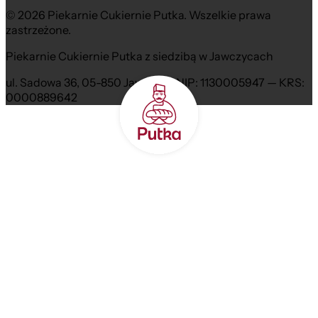
© 2026 Piekarnie Cukiernie Putka. Wszelkie prawa
zastrzeżone.
Piekarnie Cukiernie Putka z siedzibą w Jawczycach
ul. Sadowa 36, 05-850 Jawczyce NIP: 1130005947 — KRS:
0000889642