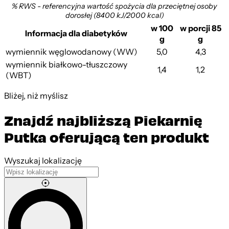
% RWS - referencyjna wartość spożycia dla przeciętnej osoby
dorosłej (8400 kJ/2000 kcal)
w 100
w porcji 85
Informacja dla diabetyków
g
g
wymiennik węglowodanowy (WW)
5,0
4,3
wymiennik białkowo-tłuszczowy
1,4
1,2
(WBT)
Bliżej, niż myślisz
Znajdź najbliższą Piekarnię
Putka oferującą ten produkt
Leaflet
|
©
OpenStreetMap
contributors
Wyszukaj lokalizację