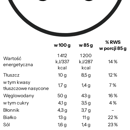
% RWS
w 100 g
w 85 g
w porcji 85 g
1 412
1 200
Wartość
kJ/337
kJ/287
14 %
energetyczna
kcal
kcal
Tłuszcz
10 g
8,5 g
12 %
w tym kwasy
1,7 g
1,4 g
7 %
tłuszczowe nasycone
Węglowodany
50 g
43 g
16 %
w tym cukry
4,1 g
3,5 g
4 %
Błonnik
4,3 g
3,7 g
–
Białko
13 g
11 g
22 %
Sól
1,6 g
1,4 g
23 %