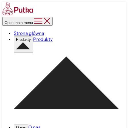
Open main menu
Strona główna
Produkty
Produkty
O nas
O nas