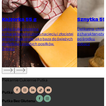
Kajzerka 55 g
Sznytka 55
Lekka bułka pszenna
Delikatna, chru
o charakterystycznym nacięciu i złocistej
z charakteryst
m
skórce. Doskonała jako baza do świeżych
po środku.
dodatków i prostych posiłków.
Zobacz
Zobacz
Piekarnie Cukiernie Putka
Putka
Putka Bez Glutenu