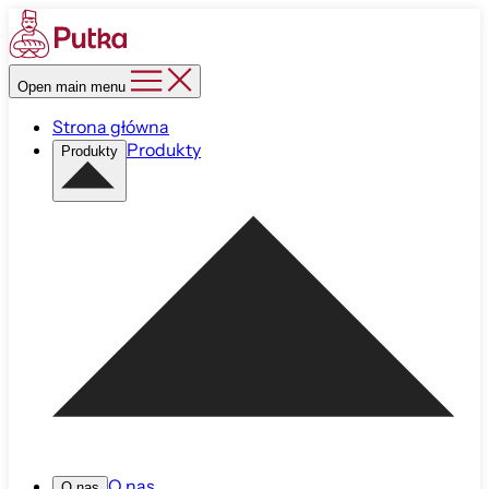
Open main menu
Strona główna
Produkty
Produkty
O nas
O nas