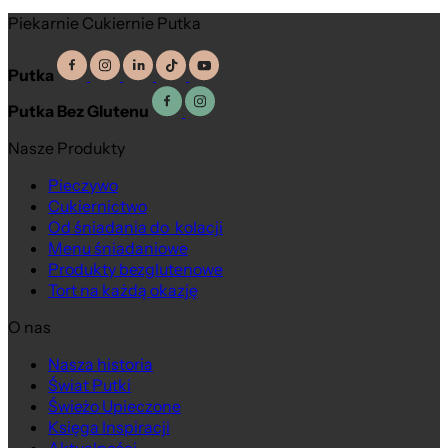
Piekarnie Cukiernie Putka
Putka
Putka Bez Glutenu
Nasze Produkty
Pieczywo
Cukiernictwo
Od śniadania do kolacji
Menu śniadaniowe
Produkty bezglutenowe
Tort na każdą okazję
O nas
Nasza historia
Świat Putki
Świeżo Upieczone
Księga Inspiracji