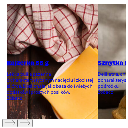
Kajzerka 55 g
Sznytka 5
Lekka bułka pszenna
Delikatna, ch
o charakterystycznym nacięciu i złocistej
z charaktery
skórce. Doskonała jako baza do świeżych
po środku.
dodatków i prostych posiłków.
Zobacz
Zobacz