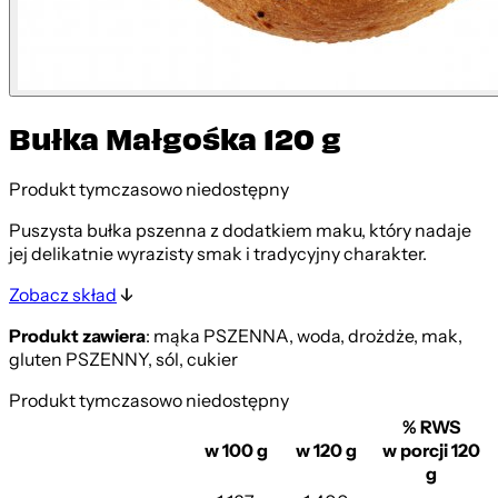
Bułka Małgośka 120 g
Produkt tymczasowo niedostępny
Puszysta bułka pszenna z dodatkiem maku, który nadaje
jej delikatnie wyrazisty smak i tradycyjny charakter.
Zobacz skład
Produkt zawiera
: mąka PSZENNA, woda, drożdże, mak,
gluten PSZENNY, sól, cukier
Produkt tymczasowo niedostępny
% RWS
w 100 g
w 120 g
w porcji 120
g