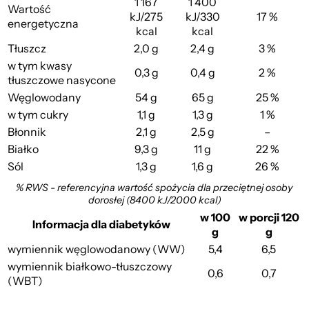
1 167
1 400
Wartość
kJ/275
kJ/330
17 %
energetyczna
kcal
kcal
Tłuszcz
2,0 g
2,4 g
3 %
w tym kwasy
0,3 g
0,4 g
2 %
tłuszczowe nasycone
Węglowodany
54 g
65 g
25 %
w tym cukry
1,1 g
1,3 g
1 %
Błonnik
2,1 g
2,5 g
–
Białko
9,3 g
11 g
22 %
Sól
1,3 g
1,6 g
26 %
% RWS - referencyjna wartość spożycia dla przeciętnej osoby
dorosłej (8400 kJ/2000 kcal)
w 100
w porcji 120
Informacja dla diabetyków
g
g
wymiennik węglowodanowy (WW)
5,4
6,5
wymiennik białkowo-tłuszczowy
0,6
0,7
(WBT)