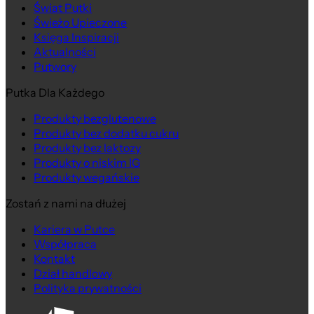
Świat Putki
Świeżo Upieczone
Księga Inspiracji
Aktualności
Putwory
Putka Dla Każdego
Produkty bezglutenowe
Produkty bez dodatku cukru
Produkty bez laktozy
Produkty o niskim IG
Produkty wegańskie
Zostań z nami na dłużej
Kariera w Putce
Współpraca
Kontakt
Dział handlowy
Polityka prywatności