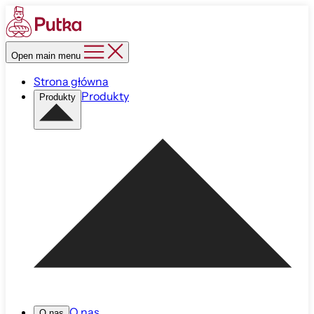
Open main menu
Strona główna
Produkty
Produkty
O nas
O nas