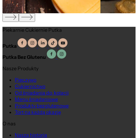
Piekarnie Cukiernie Putka
Putka
Putka Bez Glutenu
Nasze Produkty
Pieczywo
Cukiernictwo
Od śniadania do kolacji
Menu śniadaniowe
Produkty bezglutenowe
Tort na każdą okazję
O nas
Nasza historia