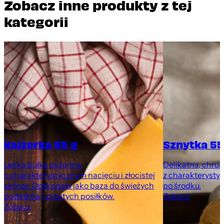
Zobacz inne produkty z tej
kategorii
Kajzerka 55 g
Sznytka 55
Lekka bułka pszenna
Delikatna, chru
o charakterystycznym nacięciu i złocistej
z charakteryst
m
skórce. Doskonała jako baza do świeżych
po środku.
dodatków i prostych posiłków.
Zobacz
Zobacz