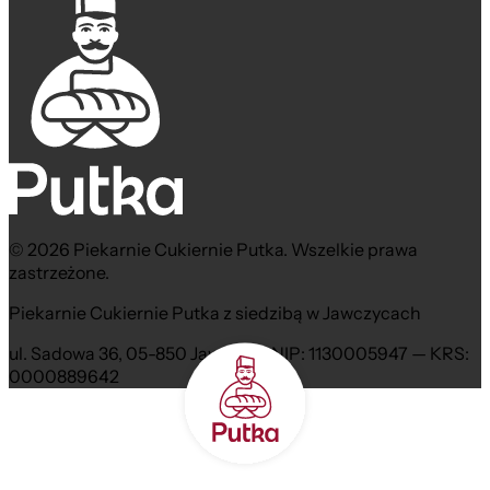
© 2026 Piekarnie Cukiernie Putka. Wszelkie prawa
zastrzeżone.
Piekarnie Cukiernie Putka z siedzibą w Jawczycach
ul. Sadowa 36, 05-850 Jawczyce NIP: 1130005947 — KRS:
0000889642