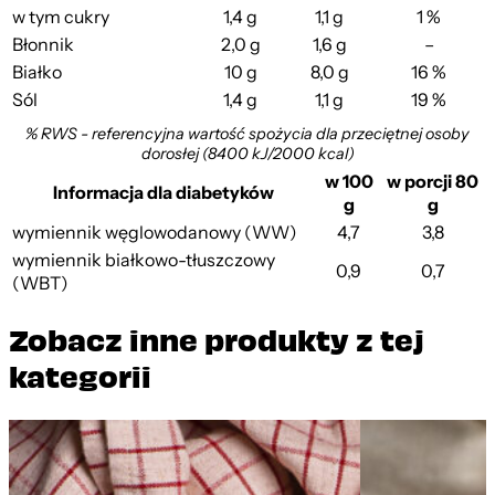
w tym cukry
1,4 g
1,1 g
1 %
Błonnik
2,0 g
1,6 g
–
Białko
10 g
8,0 g
16 %
Sól
1,4 g
1,1 g
19 %
% RWS - referencyjna wartość spożycia dla przeciętnej osoby
dorosłej (8400 kJ/2000 kcal)
w 100
w porcji 80
Informacja dla diabetyków
g
g
wymiennik węglowodanowy (WW)
4,7
3,8
wymiennik białkowo-tłuszczowy
0,9
0,7
(WBT)
Zobacz inne produkty z tej
kategorii