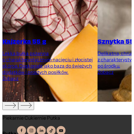
Kajzerka 55 g
Sznytka 55
Lekka bułka pszenna
Delikatna, chru
o charakterystycznym nacięciu i złocistej
z charakteryst
m
skórce. Doskonała jako baza do świeżych
po środku.
dodatków i prostych posiłków.
Zobacz
Zobacz
Piekarnie Cukiernie Putka
Putka