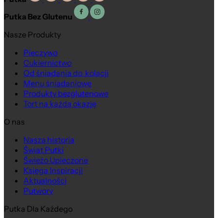
Putka Bez Glutenu
Nasze Produkty
Pieczywo
Cukiernictwo
Od śniadania do kolacji
Menu śniadaniowe
Produkty bezglutenowe
Tort na każdą okazję
O nas
Nasza historia
Świat Putki
Świeżo Upieczone
Księga Inspiracji
Aktualności
Putwory
Putka Dla Każdego