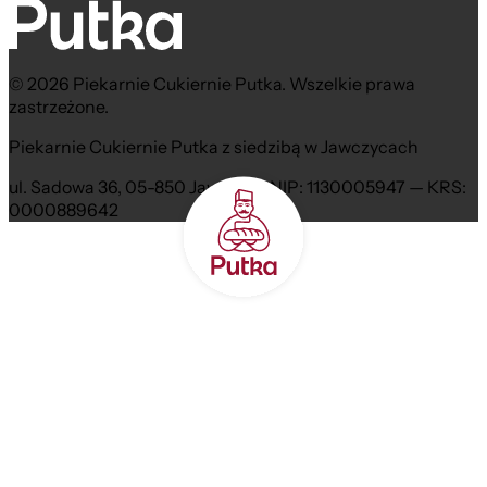
© 2026 Piekarnie Cukiernie Putka. Wszelkie prawa
zastrzeżone.
Piekarnie Cukiernie Putka z siedzibą w Jawczycach
ul. Sadowa 36, 05-850 Jawczyce NIP: 1130005947 — KRS:
0000889642