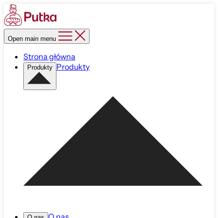
Open main menu
Strona główna
Produkty
Produkty
O nas
O nas