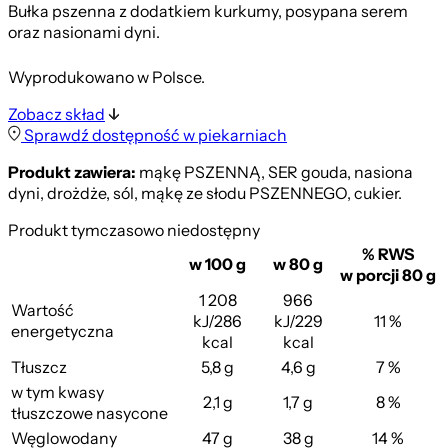
Bułka pszenna z dodatkiem kurkumy, posypana serem
oraz nasionami dyni.
Wyprodukowano w Polsce.
Zobacz skład
Sprawdź dostępność w piekarniach
Produkt zawiera:
mąkę PSZENNĄ, SER gouda, nasiona
dyni, drożdże, sól, mąkę ze słodu PSZENNEGO, cukier.
Produkt tymczasowo niedostępny
% RWS
w 100 g
w 80 g
w porcji 80 g
1 208
966
Wartość
kJ/286
kJ/229
11 %
energetyczna
kcal
kcal
Tłuszcz
5,8 g
4,6 g
7 %
w tym kwasy
2,1 g
1,7 g
8 %
tłuszczowe nasycone
Węglowodany
47 g
38 g
14 %