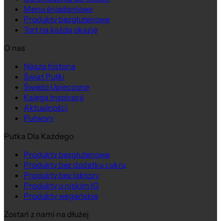
Menu śniadaniowe
Produkty bezglutenowe
Tort na każdą okazję
O nas
Nasza historia
Świat Putki
Świeżo Upieczone
Księga Inspiracji
Aktualności
Putwory
Putka Dla Każdego
Produkty bezglutenowe
Produkty bez dodatku cukru
Produkty bez laktozy
Produkty o niskim IG
Produkty wegańskie
Zostań z nami na dłużej