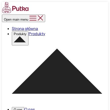
Open main menu
Strona główna
Produkty
Produkty
O nas
O nas