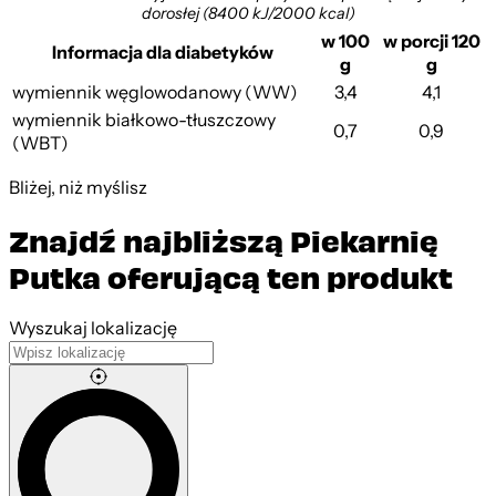
dorosłej (8400 kJ/2000 kcal)
w 100
w porcji 120
Informacja dla diabetyków
g
g
wymiennik węglowodanowy (WW)
3,4
4,1
wymiennik białkowo-tłuszczowy
0,7
0,9
(WBT)
Bliżej, niż myślisz
Znajdź najbliższą Piekarnię
Putka oferującą ten produkt
Leaflet
|
©
OpenStreetMap
contributors
Wyszukaj lokalizację