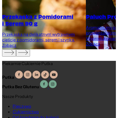
Przekąska z Pomidorami
Paluch Pro
i Serem 90 g
Aromatyczny pal
prowansalskimi 
Przekąska na delikatnym wytrawnym
Wyprodukowany 
cieście z pomidorami, serem i szynką.
Zobacz
Zobacz
Piekarnie Cukiernie Putka
Putka
Putka Bez Glutenu
Nasze Produkty
Pieczywo
Cukiernictwo
Od śniadania do kolacji