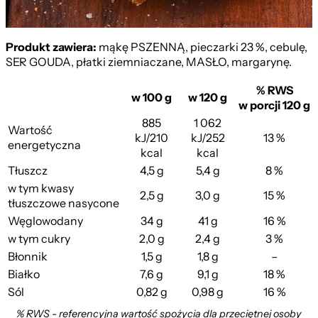
Kisz ze Szpinakiem
Produkt zawiera:
mąkę PSZENNĄ, pieczarki 23 %, cebulę,
SER GOUDA, płatki ziemniaczane, MASŁO, margarynę.
% RWS
w 100 g
w 120 g
w porcji 120 g
885
1 062
Wartość
kJ/210
kJ/252
13 %
energetyczna
kcal
kcal
Tłuszcz
4,5 g
5,4 g
8 %
w tym kwasy
2,5 g
3,0 g
15 %
tłuszczowe nasycone
Węglowodany
34 g
41 g
16 %
w tym cukry
2,0 g
2,4 g
3 %
Błonnik
1,5 g
1,8 g
–
Białko
7,6 g
9,1 g
18 %
Sól
0,82 g
0,98 g
16 %
% RWS - referencyjna wartość spożycia dla przeciętnej osoby