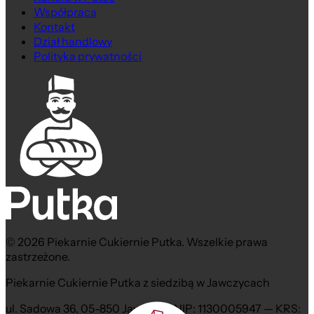
Współpraca
Kontakt
Dział handlowy
Polityka prywatności
© 2026 Piekarnie Cukiernie Putka. Wszelkie prawa
zastrzeżone.
Piekarnie Cukiernie Putka z siedzibą w Jawczycach
ul. Sadowa 36, 05-850 Jawczyce NIP: 1130005947 — KRS: