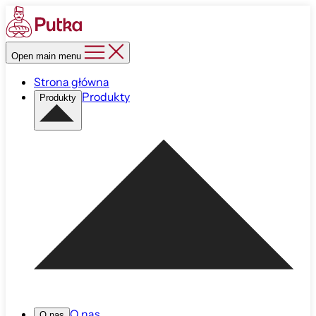
Open main menu
Strona główna
Produkty
Produkty
O nas
O nas