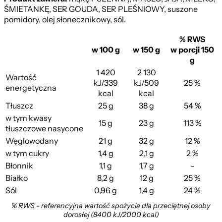
ŚMIETANKĘ, SER GOUDA, SER PLEŚNIOWY, suszone
pomidory, olej słonecznikowy, sól.
% RWS
w 100 g
w 150 g
w porcji 150
g
1 420
2 130
Wartość
kJ/339
kJ/509
25 %
energetyczna
kcal
kcal
Tłuszcz
25 g
38 g
54 %
w tym kwasy
15 g
23 g
113 %
tłuszczowe nasycone
Węglowodany
21 g
32 g
12 %
w tym cukry
1,4 g
2,1 g
2 %
Błonnik
1,1 g
1,7 g
–
Przekąska z Pomidor...
Białko
8,2 g
12 g
25 %
Sól
0,96 g
1,4 g
24 %
% RWS - referencyjna wartość spożycia dla przeciętnej osoby
dorosłej (8400 kJ/2000 kcal)