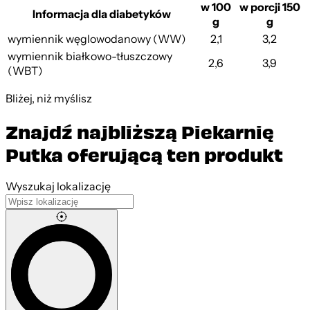
w 100
w porcji 150
Informacja dla diabetyków
g
g
wymiennik węglowodanowy (WW)
2,1
3,2
wymiennik białkowo-tłuszczowy
2,6
3,9
(WBT)
Bliżej, niż myślisz
Znajdź najbliższą Piekarnię
Putka oferującą ten produkt
Leaflet
|
©
OpenStreetMap
contributors
Wyszukaj lokalizację