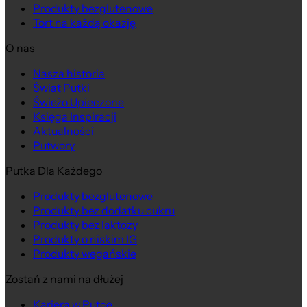
Produkty bezglutenowe
Tort na każdą okazję
O nas
Nasza historia
Świat Putki
Świeżo Upieczone
Księga Inspiracji
Aktualności
Putwory
Putka Dla Każdego
Produkty bezglutenowe
Produkty bez dodatku cukru
Produkty bez laktozy
Produkty o niskim IG
Produkty wegańskie
Zostań z nami na dłużej
Kariera w Putce