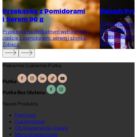
Przekąska z Pomidorami
Paluch Pro
i Serem 90 g
Aromatyczny pal
prowansalskimi 
Przekąska na delikatnym wytrawnym
Wyprodukowany 
cieście z pomidorami, serem i szynką.
Zobacz
Zobacz
Piekarnie Cukiernie Putka
Putka
Putka Bez Glutenu
Nasze Produkty
Pieczywo
Cukiernictwo
Od śniadania do kolacji
Menu śniadaniowe