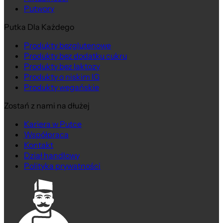
Putwory
Putka Dla Każdego
Produkty bezglutenowe
Produkty bez dodatku cukru
Produkty bez laktozy
Produkty o niskim IG
Produkty wegańskie
Zostań z nami na dłużej
Kariera w Putce
Współpraca
Kontakt
Dział handlowy
Polityka prywatności