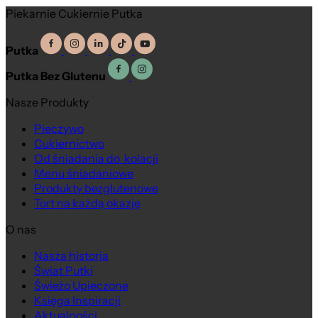
Piekarnie Cukiernie Putka
Putka
Putka Bez Glutenu
Nasze Produkty
Pieczywo
Cukiernictwo
Od śniadania do kolacji
Menu śniadaniowe
Produkty bezglutenowe
Tort na każdą okazję
O nas
Nasza historia
Świat Putki
Świeżo Upieczone
Księga Inspiracji
Aktualności