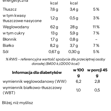
energetyczna
kcal
kcal
Tłuszcz
7,6 g
3,4 g
5 %
w tym kwasy
1,2 g
0,5 g
3 %
tłuszczowe nasycone
Węglowodany
62 g
28 g
11 %
w tym cukry
13 g
5,9 g
7 %
Błonnik
1,7 g
0,8 g
–
Białko
8,2 g
3,7 g
7 %
Sól
0,67 g
0,30 g
5 %
% RWS - referencyjna wartość spożycia dla przeciętnej osoby
dorosłej (8400 kJ/2000 kcal)
w 100
w porcji 45
Informacja dla diabetyków
g
g
wymiennik węglowodanowy (WW)
6,2
2,8
wymiennik białkowo-tłuszczowy
1,0
0,5
(WBT)
Bliżej, niż myślisz