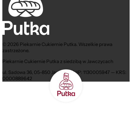
© 2026 Piekarnie Cukiernie Putka. Wszelkie prawa
zastrzeżone.
Piekarnie Cukiernie Putka z siedzibą w Jawczycach
ul. Sadowa 36, 05-850 Jawczyce NIP: 1130005947 — KRS:
0000889642