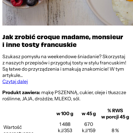
Jak zrobić croque madame, monsieur
i inne tosty francuskie
Szukasz pomysłu na weekendowe śniadanie? Skorzystaj
z naszych przepisów i przygotuj tosty w stylu francuskim!
Są łatwe do przyrządzenia i smakują znakomicie! W tym
artykule...
Czytaj dalej
Produkt zawiera:
mąkę PSZENNĄ, cukier, oleje i tłuszcze
roślinne, JAJA, drożdże, MLEKO, sól.
% RWS
w 100 g
w 45 g
w porcji 45 g
1 488
670
Wartość
kJ/353
kJ/159
8 %