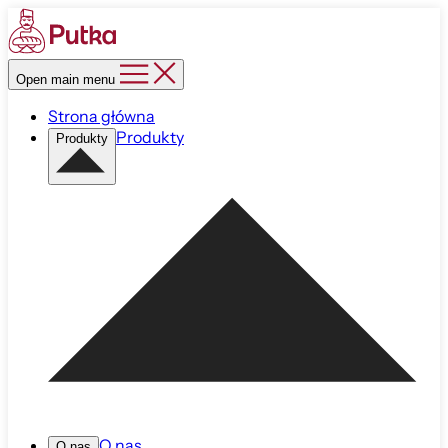
Open main menu
Strona główna
Produkty
Produkty
O nas
O nas