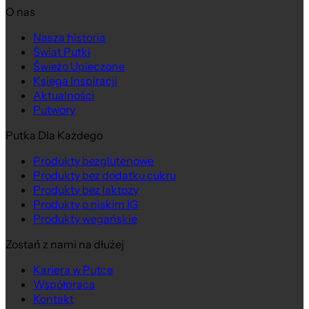
O nas
Nasza historia
Świat Putki
Świeżo Upieczone
Księga Inspiracji
Aktualności
Putwory
Putka Dla Każdego
Produkty bezglutenowe
Produkty bez dodatku cukru
Produkty bez laktozy
Produkty o niskim IG
Produkty wegańskie
Zostań z nami na dłużej
Kariera w Putce
Współpraca
Kontakt