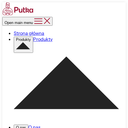
Open main menu
Strona główna
Produkty
Produkty
O nas
O nas