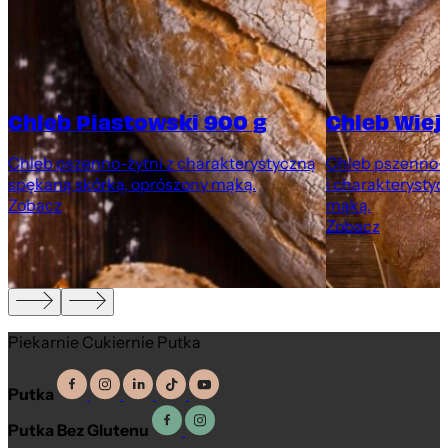
Chleb Piastowski 900 g
Chleb Wiej
Chleb pszenno-żytni z charakterystyczną
Chleb pszenno-ż
spękaną skórką, oprószony mąką.
i charakterystyc
Zobacz
mąką.
Zobacz
Piekarnie Cukiernie Putka
Putka
Putka Bez Glutenu