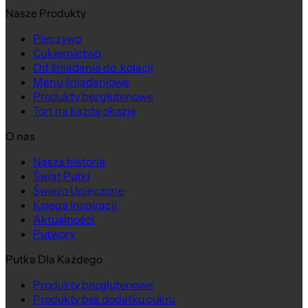
Nasze Produkty
Pieczywo
Cukiernictwo
Na wagę
Od śniadania do kolacji
Menu śniadaniowe
Produkty bezglutenowe
Tort na każdą okazję
O nas
Nasza historia
Świat Putki
Świeżo Upieczone
Księga Inspiracji
Aktualności
Putwory
Putka Dla Każdego
Produkty bezglutenowe
Produkty bez dodatku cukru