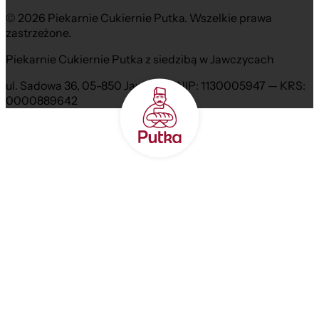
© 2026 Piekarnie Cukiernie Putka. Wszelkie prawa
zastrzeżone.
Piekarnie Cukiernie Putka z siedzibą w Jawczycach
ul. Sadowa 36, 05-850 Jawczyce NIP: 1130005947 — KRS:
0000889642