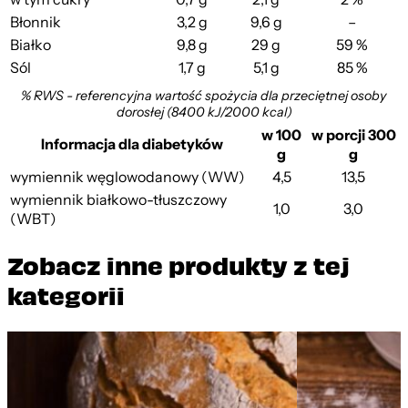
Błonnik
3,2 g
9,6 g
–
Białko
9,8 g
29 g
59 %
Sól
1,7 g
5,1 g
85 %
% RWS - referencyjna wartość spożycia dla przeciętnej osoby
dorosłej (8400 kJ/2000 kcal)
w 100
w porcji 300
Informacja dla diabetyków
g
g
wymiennik węglowodanowy (WW)
4,5
13,5
wymiennik białkowo-tłuszczowy
1,0
3,0
(WBT)
Zobacz inne produkty z tej
kategorii