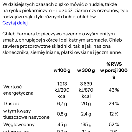
W dzisiejszych czasach ciężko mówić o nudzie, także
na rynku piekarniczym – ile zbóż, ziaren czy orzechów, tyle
rodzajów mąk i tyle różnych bułek, chlebów...
Czytaj dalej
Chleb Farmera to pieczywo pszenne o wyśmienitym
smaku, chrupiącej skórce i delikatnym aromacie. Chleb
zawiera prozdrowotne składniki, takie jak nasiona
słonecznika, siemię lniane, płatki owsiane i jęczmienne.
% RWS
w 100 g
w 300 g
w porcji 300
g
1 213
3 639
Wartość
kJ/290
kJ/870
43 %
energetyczna
kcal
kcal
Tłuszcz
6,7 g
20 g
29 %
w tym kwasy
0,8 g
2,4 g
12 %
tłuszczowe nasycone
Węglowodany
45 g
135 g
52 %
w tym cukry
0,7 g
2,1 g
2 %