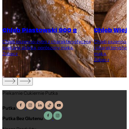
Chleb Piastowski 900 g
Chleb Wiej
Chleb pszenno-żytni z charakterystyczną
Chleb pszenno-ż
spękaną skórką, oprószony mąką.
i charakterystyc
Zobacz
mąką.
Zobacz
Piekarnie Cukiernie Putka
Putka
Putka Bez Glutenu