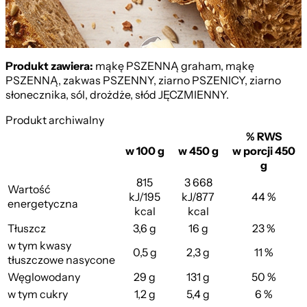
Produkt zawiera:
mąkę PSZENNĄ graham, mąkę
PSZENNĄ, zakwas PSZENNY, ziarno PSZENICY, ziarno
słonecznika, sól, drożdże, słód JĘCZMIENNY.
Produkt archiwalny
% RWS
w 100 g
w 450 g
w porcji 450
g
815
3 668
Wartość
kJ/195
kJ/877
44 %
energetyczna
kcal
kcal
Tłuszcz
3,6 g
16 g
23 %
w tym kwasy
0,5 g
2,3 g
11 %
tłuszczowe nasycone
Węglowodany
29 g
131 g
50 %
w tym cukry
1,2 g
5,4 g
6 %
Wieloziarnisty