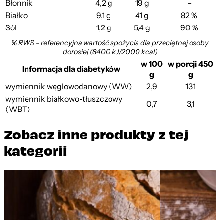
Błonnik
4,2 g
19 g
–
Białko
9,1 g
41 g
82 %
Sól
1,2 g
5,4 g
90 %
% RWS - referencyjna wartość spożycia dla przeciętnej osoby
dorosłej (8400 kJ/2000 kcal)
w 100
w porcji 450
Informacja dla diabetyków
g
g
wymiennik węglowodanowy (WW)
2,9
13,1
wymiennik białkowo-tłuszczowy
0,7
3,1
(WBT)
Zobacz inne produkty z tej
kategorii