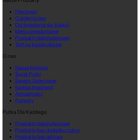
Nasze Produkty
Pieczywo
Cukiernictwo
Na wagę
Od śniadania do kolacji
Menu śniadaniowe
Produkty bezglutenowe
Tort na każdą okazję
O nas
Nasza historia
Świat Putki
Świeżo Upieczone
Księga Inspiracji
Aktualności
Putwory
Putka Dla Każdego
Produkty bezglutenowe
Produkty bez dodatku cukru
Produkty bez laktozy