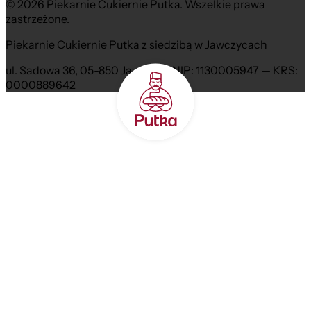
© 2026 Piekarnie Cukiernie Putka. Wszelkie prawa
zastrzeżone.
Piekarnie Cukiernie Putka z siedzibą w Jawczycach
ul. Sadowa 36, 05-850 Jawczyce NIP: 1130005947 — KRS:
0000889642