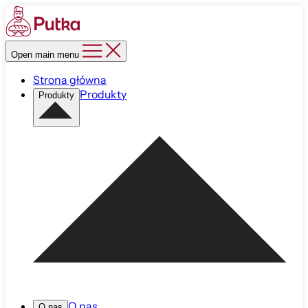
Open main menu
Strona główna
Produkty
Produkty
O nas
O nas