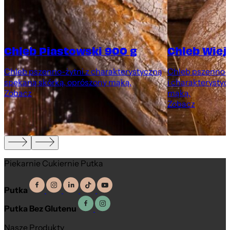
Chleb Piastowski 900 g
Chleb Wiej
Chleb pszenno-żytni z charakterystyczną
Chleb pszenno-ż
spękaną skórką, oprószony mąką.
i charakterystyc
Zobacz
mąką.
Zobacz
Piekarnie Cukiernie Putka
Putka
Putka Bez Glutenu
Nasze Produkty