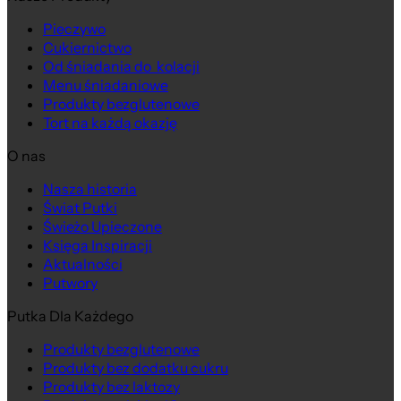
Pieczywo
Cukiernictwo
Na wagę
Od śniadania do kolacji
Menu śniadaniowe
Produkty bezglutenowe
Tort na każdą okazję
O nas
Nasza historia
Świat Putki
Świeżo Upieczone
Księga Inspiracji
Aktualności
Putwory
Putka Dla Każdego
Produkty bezglutenowe
Produkty bez dodatku cukru
Produkty bez laktozy