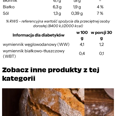
Błonnik
6,1 g
1,8 g
–
Białko
6,3 g
1,9 g
4 %
Sól
1,3 g
0,39 g
7 %
% RWS - referencyjna wartość spożycia dla przeciętnej osoby
dorosłej (8400 kJ/2000 kcal)
w 100
w porcji 30
Informacja dla diabetyków
g
g
wymiennik węglowodanowy (WW)
4,1
1,2
wymiennik białkowo-tłuszczowy
0,4
0,1
(WBT)
Zobacz inne produkty z tej
kategorii