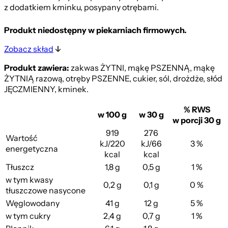
z dodatkiem kminku, posypany otrębami.
Produkt niedostępny w piekarniach firmowych.
Zobacz skład
Produkt zawiera:
zakwas ŻYTNI, mąkę PSZENNĄ, mąkę
ŻYTNIĄ razową, otręby PSZENNE, cukier, sól, drożdże, słód
JĘCZMIENNY, kminek.
% RWS
w 100 g
w 30 g
w porcji 30 g
919
276
Wartość
kJ/220
kJ/66
3 %
energetyczna
kcal
kcal
Tłuszcz
1,8 g
0,5 g
1 %
w tym kwasy
0,2 g
0,1 g
0 %
tłuszczowe nasycone
Węglowodany
41 g
12 g
5 %
w tym cukry
2,4 g
0,7 g
1 %