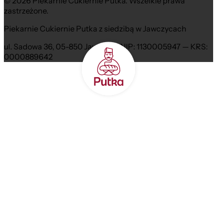
© 2026 Piekarnie Cukiernie Putka. Wszelkie prawa
zastrzeżone.
Piekarnie Cukiernie Putka z siedzibą w Jawczycach
ul. Sadowa 36, 05-850 Jawczyce NIP: 1130005947 — KRS:
0000889642