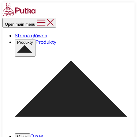
Open main menu
Strona główna
Produkty
Produkty
O nas
O nas