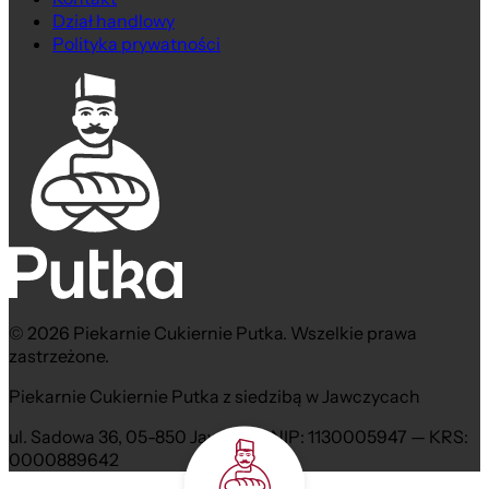
Dział handlowy
Polityka prywatności
© 2026 Piekarnie Cukiernie Putka. Wszelkie prawa
zastrzeżone.
Piekarnie Cukiernie Putka z siedzibą w Jawczycach
ul. Sadowa 36, 05-850 Jawczyce NIP: 1130005947 — KRS:
0000889642