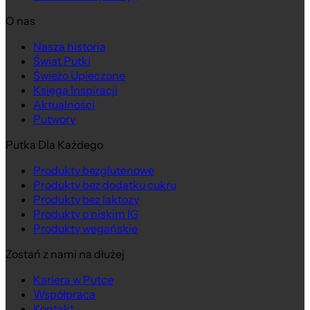
O nas
Nasza historia
Świat Putki
Świeżo Upieczone
Księga Inspiracji
Aktualności
Putwory
Putka Dla Każdego
Produkty bezglutenowe
Produkty bez dodatku cukru
Produkty bez laktozy
Produkty o niskim IG
Produkty wegańskie
Zostań z nami na dłużej
Kariera w Putce
Współpraca
Kontakt