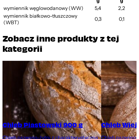
g
g
wymiennik węglowodanowy (WW)
5,4
2,2
wymiennik białkowo-tłuszczowy
0,3
0,1
(WBT)
Zobacz inne produkty z tej
kategorii
Chleb Piastowski 900 g
Chleb Wiej
Chleb pszenno-żytni z charakterystyczną
Chleb pszenno-ż