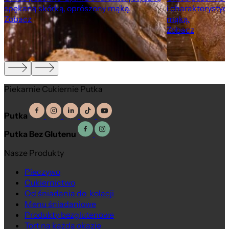
spękaną skórką, oprószony mąką.
i charakterystyc
Zobacz
mąką.
Zobacz
Piekarnie Cukiernie Putka
Putka
Putka Bez Glutenu
Nasze Produkty
Pieczywo
Cukiernictwo
Na wagę
Od śniadania do kolacji
Menu śniadaniowe
Produkty bezglutenowe
Tort na każdą okazję