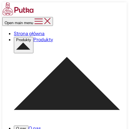
Open main menu
Strona główna
Produkty
Produkty
O nas
O nas