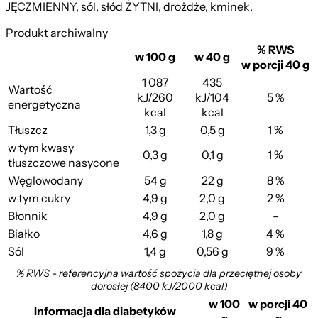
JĘCZMIENNY, sól, słód ŻYTNI, drożdże, kminek.
Produkt archiwalny
% RWS
w 100 g
w 40 g
w porcji 40 g
1 087
435
Wartość
kJ/260
kJ/104
5 %
energetyczna
kcal
kcal
Tłuszcz
1,3 g
0,5 g
1 %
w tym kwasy
0,3 g
0,1 g
1 %
tłuszczowe nasycone
Węglowodany
54 g
22 g
8 %
w tym cukry
4,9 g
2,0 g
2 %
Błonnik
4,9 g
2,0 g
–
Białko
4,6 g
1,8 g
4 %
Sól
1,4 g
0,56 g
9 %
% RWS - referencyjna wartość spożycia dla przeciętnej osoby
dorosłej (8400 kJ/2000 kcal)
w 100
w porcji 40
Informacja dla diabetyków