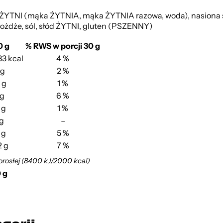
YTNI (mąka ŻYTNIA, mąka ŻYTNIA razowa, woda), nasiona sło
ożdże, sól, słód ŻYTNI, gluten (PSZENNY)
0 g
% RWS w porcji 30 g
83 kcal
4 %
 g
2 %
 g
1 %
 g
6 %
 g
1 %
 g
–
 g
5 %
2 g
7 %
orosłej (8400 kJ/2000 kcal)
0 g