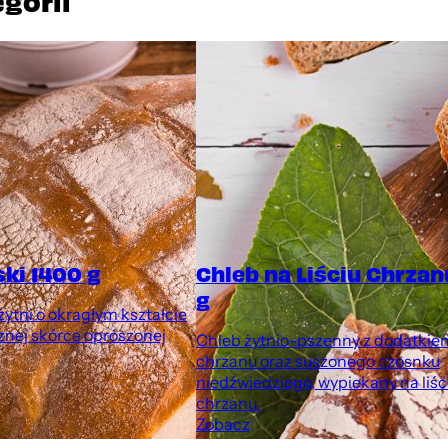
egorii
ski 1400 g
Chleb na Liściu Chrzan
g
ytni o okragłym kształcie
znej skórce oprószonej
Chleb żytnio-pszenny z dodatkie
chrzanu oraz suszonego czosnku
niedźwiedziego, wypiekany na liśc
chrzanu.
Zobacz