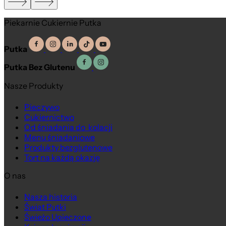
Piekarnie Cukiernie Putka
Putka
Putka Bez Glutenu
Nasze Produkty
Na wagę
Pieczywo
Cukiernictwo
Od śniadania do kolacji
Menu śniadaniowe
Produkty bezglutenowe
Tort na każdą okazję
O nas
Nasza historia
Świat Putki
Świeżo Upieczone