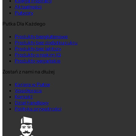
Księga Inspiracji
Aktualności
Putwory
Putka Dla Każdego
Produkty bezglutenowe
Produkty bez dodatku cukru
Produkty bez laktozy
Produkty o niskim IG
Produkty wegańskie
Zostań z nami na dłużej
Kariera w Putce
Współpraca
Kontakt
Dział handlowy
Polityka prywatności