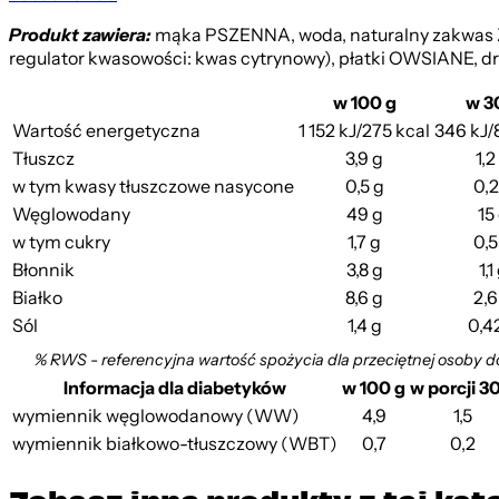
Produkt zawiera:
mąka PSZENNA, woda, naturalny zakwas Ż
regulator kwasowości: kwas cytrynowy), płatki OWSIANE, dr
w 100 g
w 3
Wartość energetyczna
1 152 kJ/275 kcal
346 kJ/
Tłuszcz
3,9 g
1,2
w tym kwasy tłuszczowe nasycone
0,5 g
0,2
Węglowodany
49 g
15
w tym cukry
1,7 g
0,5
Błonnik
3,8 g
1,1
Białko
8,6 g
2,6
Sól
1,4 g
0,4
% RWS - referencyjna wartość spożycia dla przeciętnej osoby d
Informacja dla diabetyków
w 100 g
w porcji 3
wymiennik węglowodanowy (WW)
4,9
1,5
wymiennik białkowo-tłuszczowy (WBT)
0,7
0,2