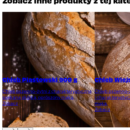
Zobacz inne produkty z tej kat
Chleb Piastowski 900 g
Chleb Wiej
Chleb pszenno-żytni z charakterystyczną
Chleb pszenno-ż
spękaną skórką, oprószony mąką.
i charakterystyc
Zobacz
mąką.
Zobacz