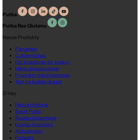
Putka
Putka Bez Glutenu
Nasze Produkty
Pieczywo
Cukiernictwo
Na wagę
Od śniadania do kolacji
Menu śniadaniowe
Produkty bezglutenowe
Tort na każdą okazję
O nas
Nasza historia
Świat Putki
Świeżo Upieczone
Księga Inspiracji
Aktualności
Putwory