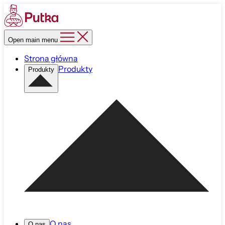
Open main menu
Strona główna
Produkty
Produkty
O nas
O nas