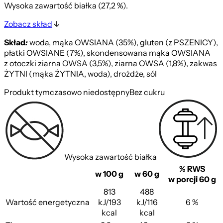
Wysoka zawartość białka (27,2 %).
Zobacz skład
Skład
:
woda, mąka OWSIANA (35%), gluten (z PSZENICY),
płatki OWSIANE (7%), skondensowana mąka OWSIANA
z otoczki ziarna OWSA (3,5%), ziarna OWSA (1,8%), zakwas
ŻYTNI (mąka ŻYTNIA, woda), drożdże, sól
Produkt tymczasowo niedostępny
Bez cukru
Wysoka zawartość białka
% RWS
w 100 g
w 60 g
w porcji 60 g
813
488
Wartość energetyczna
kJ/193
kJ/116
6 %
kcal
kcal