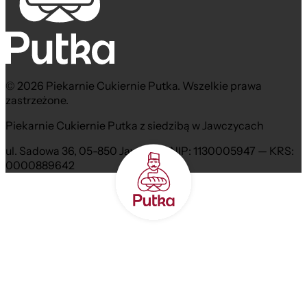
© 2026 Piekarnie Cukiernie Putka. Wszelkie prawa
zastrzeżone.
Piekarnie Cukiernie Putka z siedzibą w Jawczycach
ul. Sadowa 36, 05-850 Jawczyce NIP: 1130005947 — KRS:
0000889642