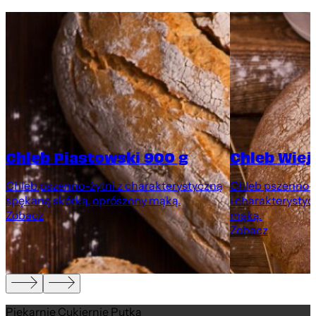
Chleb Piastowski 900 g
Chleb Wiej
Chleb pszenno-żytni z charakterystyczną
Chleb pszenno-ż
spękaną skórką, oprószony mąką.
i charakterystyc
Zobacz
mąką.
Zobacz
Piekarnie Cukiernie Putka