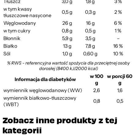
Tłuszcz
3,0 g
1,8 g
3 %
w tym kwasy
0,5 g
0,3 g
2 %
tłuszczowe nasycone
Węglowodany
26 g
16 g
6 %
w tym cukry
0,8 g
0,5 g
1 %
Błonnik
5,9 g
3,5 g
–
Białko
13 g
7,8 g
16 %
Sól
1,0 g
0,60 g
10 %
% RWS - referencyjna wartość spożycia dla przeciętnej osoby
dorosłej (8400 kJ/2000 kcal)
w 100
w porcji 60
Informacja dla diabetyków
g
g
wymiennik węglowodanowy (WW)
2,6
1,6
wymiennik białkowo-tłuszczowy
0,8
0,5
(WBT)
Zobacz inne produkty z tej
kategorii