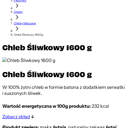
Pieczywo
Chleby
Chleby Mieszane
Chleb Śliwkowy 1600g
Chleb Śliwkowy 1600 g
Chleb Śliwkowy 1600 g
W 100% żytni chleb w formie batona z dodatkiem serwatki
i suszonych śliwek.
Wartość energetyczna w 100g produktu:
232 kcal
Zobacz skład
Produkt zawiera:
mąka
żytnia
, naturalny zakwas
żytni