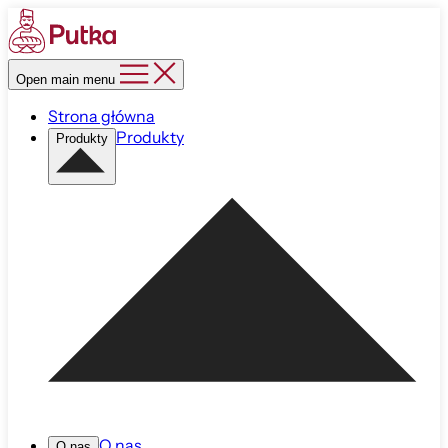
Open main menu
Strona główna
Produkty
Produkty
O nas
O nas