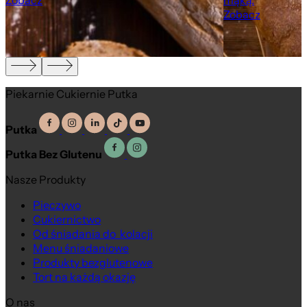
Zobacz
mąką.
Zobacz
Piekarnie Cukiernie Putka
Putka
Putka Bez Glutenu
Nasze Produkty
Pieczywo
Cukiernictwo
Na wagę
Od śniadania do kolacji
Menu śniadaniowe
Produkty bezglutenowe
Tort na każdą okazję
O nas