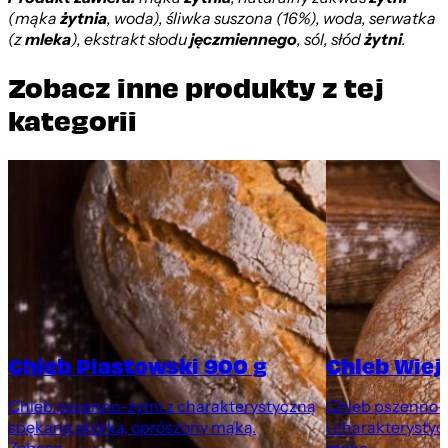
(mąka
żytnia
, woda), śliwka suszona (16%), woda, serwatka
(z
mleka
), ekstrakt słodu
jęczmiennego
, sól, słód
żytni
.
Zobacz inne produkty z tej
kategorii
Chleb Piastowski 900 g
Chleb Wiej
Chleb pszenno-żytni z charakterystyczną
Chleb pszenno-ż
spękaną skórką, oprószony mąką.
i charakterystyc