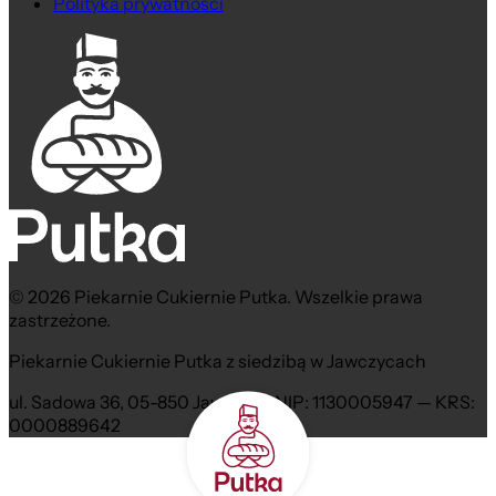
Polityka prywatności
© 2026 Piekarnie Cukiernie Putka. Wszelkie prawa
zastrzeżone.
Piekarnie Cukiernie Putka z siedzibą w Jawczycach
ul. Sadowa 36, 05-850 Jawczyce NIP: 1130005947 — KRS:
0000889642