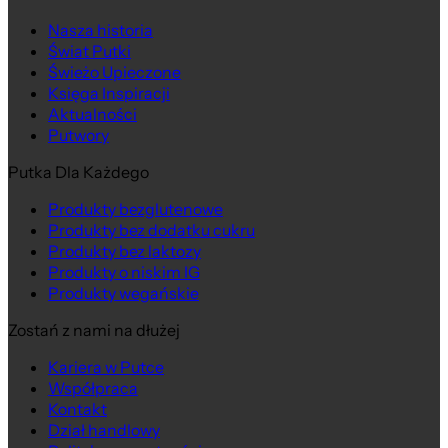
Nasza historia
Świat Putki
Świeżo Upieczone
Księga Inspiracji
Aktualności
Putwory
Putka Dla Każdego
Produkty bezglutenowe
Produkty bez dodatku cukru
Produkty bez laktozy
Produkty o niskim IG
Produkty wegańskie
Zostań z nami na dłużej
Kariera w Putce
Współpraca
Kontakt
Dział handlowy