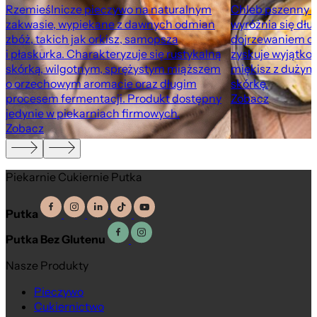
Rzemieślnicze pieczywo na naturalnym
Chleb pszenny we
m
zakwasie, wypiekane z dawnych odmian
wyróżnia się dł
zbóż, takich jak orkisz, samopsza
dojrzewaniem ci
i płaskurka. Charakteryzuje się rustykalną
zyskuje wyjątko
skórką, wilgotnym, sprężystym miąższem
miękisz z dużym
o orzechowym aromacie oraz długim
skórkę.
procesem fermentacji. Produkt dostępny
Zobacz
jedynie w piekarniach firmowych.
Zobacz
Piekarnie Cukiernie Putka
Putka
Putka Bez Glutenu
Nasze Produkty
Pieczywo
Cukiernictwo