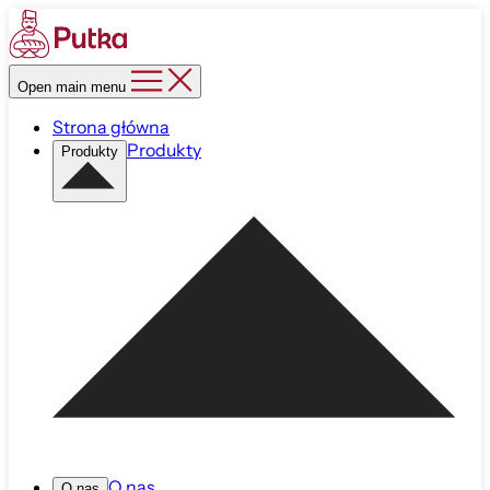
Open main menu
Strona główna
Produkty
Produkty
O nas
O nas