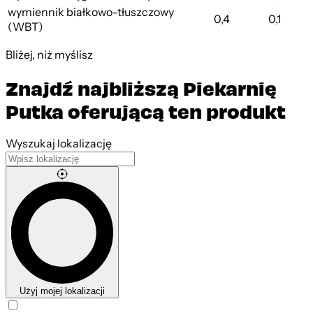
wymiennik białkowo-tłuszczowy
0,4
0,1
(WBT)
Bliżej, niż myślisz
Znajdź najbliższą Piekarnię
Putka oferującą ten produkt
Leaflet
|
©
OpenStreetMap
contributors
Wyszukaj lokalizację
Użyj mojej lokalizacji