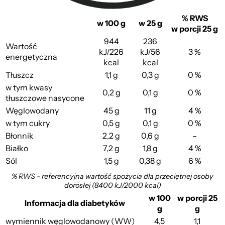
% RWS
w 100 g
w 25 g
w porcji 25 g
944
236
Wartość
kJ/226
kJ/56
3 %
energetyczna
kcal
kcal
Tłuszcz
1,1 g
0,3 g
0 %
w tym kwasy
0,2 g
0,1 g
0 %
tłuszczowe nasycone
Węglowodany
45 g
11 g
4 %
w tym cukry
0,5 g
0,1 g
0 %
Błonnik
2,2 g
0,6 g
–
Białko
7,2 g
1,8 g
4 %
Sól
1,5 g
0,38 g
6 %
% RWS - referencyjna wartość spożycia dla przeciętnej osoby
dorosłej (8400 kJ/2000 kcal)
w 100
w porcji 25
Informacja dla diabetyków
g
g
wymiennik węglowodanowy (WW)
4,5
1,1