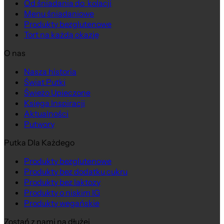
Od śniadania do kolacji
Menu śniadaniowe
Produkty bezglutenowe
Tort na każdą okazję
O nas
Nasza historia
Świat Putki
Świeżo Upieczone
Księga Inspiracji
Aktualności
Putwory
Putka Dla Każdego
Produkty bezglutenowe
Produkty bez dodatku cukru
Produkty bez laktozy
Produkty o niskim IG
Produkty wegańskie
Zostań z nami na dłużej