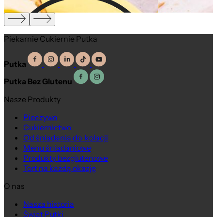
Piekarnie Cukiernie Putka
Putka
Putka Bez Glutenu
Nasze Produkty
Pieczywo
Cukiernictwo
Od śniadania do kolacji
Menu śniadaniowe
Produkty bezglutenowe
Tort na każdą okazję
O nas
Nasza historia
Świat Putki