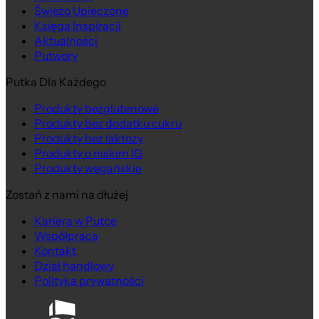
Świeżo Upieczone
Księga Inspiracji
Aktualności
Putwory
Putka Dla Każdego
Produkty bezglutenowe
Produkty bez dodatku cukru
Produkty bez laktozy
Produkty o niskim IG
Produkty wegańskie
Zostań z nami na dłużej
Kariera w Putce
Współpraca
Kontakt
Dział handlowy
Polityka prywatności