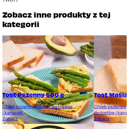
Zobacz inne produkty z tej
kategorii
Tost Pszenny 500 g
Tost Maśla
y
Chleb pszenny idealny do tostów
Chleb pszenny z
i kanapek.
do tostów i kana
Zobacz
Zobacz