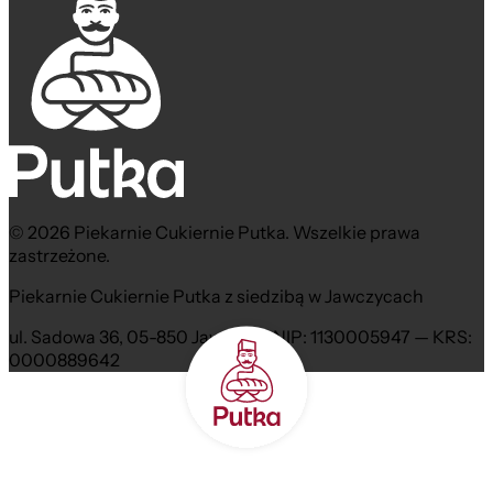
© 2026 Piekarnie Cukiernie Putka. Wszelkie prawa
zastrzeżone.
Piekarnie Cukiernie Putka z siedzibą w Jawczycach
ul. Sadowa 36, 05-850 Jawczyce NIP: 1130005947 — KRS:
0000889642