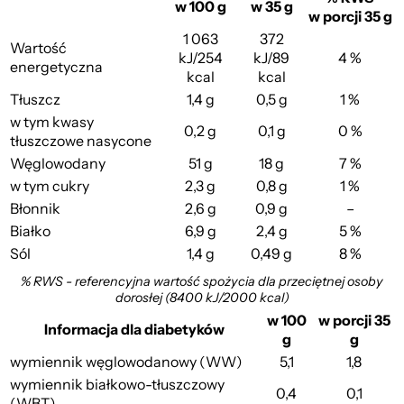
w 100 g
w 35 g
w porcji 35 g
1 063
372
Wartość
kJ/254
kJ/89
4 %
energetyczna
kcal
kcal
Tłuszcz
1,4 g
0,5 g
1 %
w tym kwasy
0,2 g
0,1 g
0 %
tłuszczowe nasycone
Węglowodany
51 g
18 g
7 %
w tym cukry
2,3 g
0,8 g
1 %
Błonnik
2,6 g
0,9 g
–
Białko
6,9 g
2,4 g
5 %
Sól
1,4 g
0,49 g
8 %
% RWS - referencyjna wartość spożycia dla przeciętnej osoby
dorosłej (8400 kJ/2000 kcal)
w 100
w porcji 35
Informacja dla diabetyków
g
g
wymiennik węglowodanowy (WW)
5,1
1,8
wymiennik białkowo-tłuszczowy
0,4
0,1
(WBT)