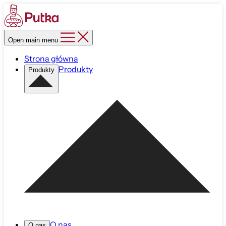
Open main menu
Strona główna
Produkty
Produkty
O nas
O nas