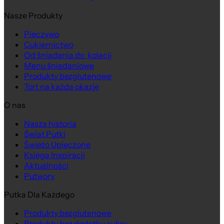
Nasze Produkty
Pieczywo
Cukiernictwo
Na wagę
Od śniadania do kolacji
Menu śniadaniowe
Produkty bezglutenowe
Tort na każdą okazję
O nas
Nasza historia
Świat Putki
Świeżo Upieczone
Księga Inspiracji
Aktualności
Putwory
Putka Dla Każdego
Produkty bezglutenowe
Produkty bez dodatku cukru