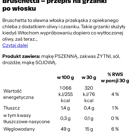
Bruschetta – przepis na grzanki
po włosku
Bruschetta to sławna włoska przekąska z opiekanego
chleba z dodatkiem oliwy i czosnku. Takie grzanki służyły
kiedyś Włochom wypróbowaniu dopiero co wytłoczonej
oliwy, zaś teraz...
Czytaj dalej
Produkt zawiera:
mąkę PSZENNĄ, zakwas ŻYTNI, sól,
drożdże, mąkę SOJOWĄ.
% RWS
w 100 g
w 30 g
w porcji 30 g
1 066
320
Wartość
kJ/255
kJ/76
4 %
energetyczna
kcal
kcal
Tłuszcz
1,4 g
0,4 g
1 %
w tym kwasy
0,3 g
0,1 g
0 %
tłuszczowe nasycone
Węglowodany
49 g
15 g
6 %