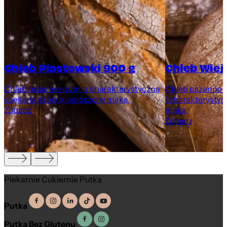
Chleb Piastowski 900 g
Chleb Wiej
Chleb pszenno-żytni z charakterystyczną
Chleb pszenno-ż
spękaną skórką, oprószony mąką.
i charakterystyc
Zobacz
mąką.
Zobacz
Piekarnie Cukiernie Putka
Putka
Putka Bez Glutenu