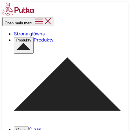
Open main menu
Strona główna
Produkty
Produkty
O nas
O nas