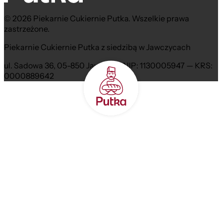
© 2026 Piekarnie Cukiernie Putka. Wszelkie prawa
zastrzeżone.
Piekarnie Cukiernie Putka z siedzibą w Jawczycach
ul. Sadowa 36, 05-850 Jawczyce NIP: 1130005947 — KRS:
0000889642