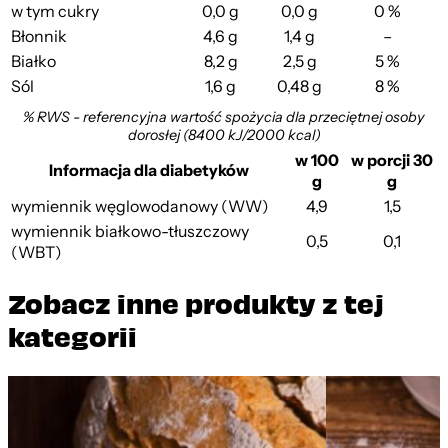
w tym cukry
0,0 g
0,0 g
0 %
Błonnik
4,6 g
1,4 g
–
Białko
8,2 g
2,5 g
5 %
Sól
1,6 g
0,48 g
8 %
% RWS - referencyjna wartość spożycia dla przeciętnej osoby
dorosłej (8400 kJ/2000 kcal)
w 100
w porcji 30
Informacja dla diabetyków
g
g
wymiennik węglowodanowy (WW)
4,9
1,5
wymiennik białkowo-tłuszczowy
0,5
0,1
(WBT)
Zobacz inne produkty z tej
kategorii