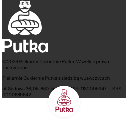
© 2026 Piekarnie Cukiernie Putka. Wszelkie prawa
zastrzeżone.
Piekarnie Cukiernie Putka z siedzibą w Jawczycach
ul. Sadowa 36, 05-850 Jawczyce NIP: 1130005947 — KRS:
0000889642