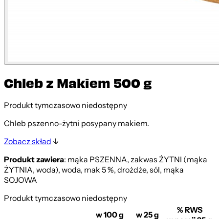
Chleb z Makiem 500 g
Produkt tymczasowo niedostępny
Chleb pszenno-żytni posypany makiem.
Zobacz skład
Produkt zawiera
: mąka PSZENNA, zakwas ŻYTNI (mąka
ŻYTNIA, woda), woda, mak 5 %, drożdże, sól, mąka
SOJOWA
Produkt tymczasowo niedostępny
% RWS
w 100 g
w 25 g