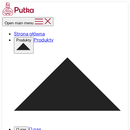
Open main menu
Strona główna
Produkty
Produkty
O nas
O nas