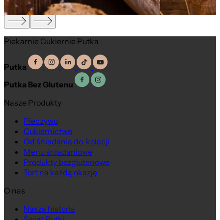
Piekarnie Cukiernie Putka
Putka
Putka Bez Glutenu
Nasze Produkty
Pieczywo
Cukiernictwo
Na wagę
Od śniadania do kolacji
Menu śniadaniowe
Produkty bezglutenowe
Tort na każdą okazję
O nas
Nasza historia
Świat Putki