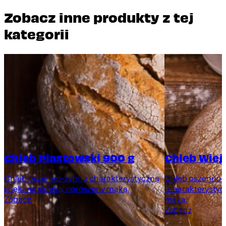
Zobacz inne produkty z tej
kategorii
Chleb Piastowski 900 g
Chleb Wiej
Chleb pszenno-żytni z charakterystyczną
Chleb pszenno-ż
spękaną skórką, oprószony mąką.
i charakterystyc
Zobacz
mąką.
Zobacz