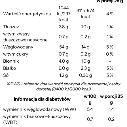
w porcji 25 g
1 244
311 kJ/74
Wartość energetyczna
kJ/297
4 %
kcal
kcal
Tłuszcz
3,8 g
1,0 g
1 %
w tym kwasy
0,7 g
0,2 g
1 %
tłuszczowe nasycone
Węglowodany
54 g
14 g
5 %
w tym cukry
0,7 g
0,2 g
0 %
Błonnik
4,0 g
1,0 g
–
Białko
9,0 g
2,3 g
5 %
Sól
1,2 g
0,30 g
5 %
% RWS - referencyjna wartość spożycia dla przeciętnej osoby
dorosłej (8400 kJ/2000 kcal)
w 100
w porcji 25
Informacja dla diabetyków
g
g
wymiennik węglowodanowy (WW)
5,4
1,4
wymiennik białkowo-tłuszczowy
0,7
0,2
(WBT)