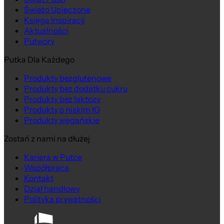
Świeżo Upieczone
Księga Inspiracji
Aktualności
Putwory
Putka Dla Każdego
Produkty bezglutenowe
Produkty bez dodatku cukru
Produkty bez laktozy
Produkty o niskim IG
Produkty wegańskie
Zostań z nami na dłużej
Kariera w Putce
Współpraca
Kontakt
Dział handlowy
Polityka prywatności