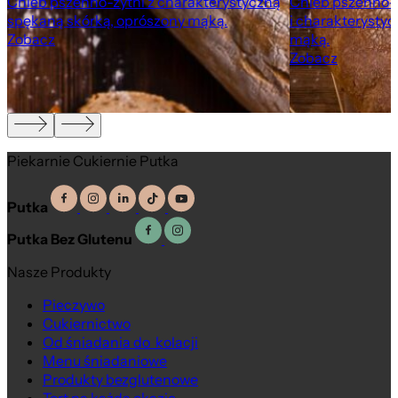
Chleb pszenno-żytni z charakterystyczną
Chleb pszenno-ż
spękaną skórką, oprószony mąką.
i charakterystyc
Zobacz
mąką.
Zobacz
Piekarnie Cukiernie Putka
Putka
Putka Bez Glutenu
Nasze Produkty
Pieczywo
Cukiernictwo
Na wagę
Od śniadania do kolacji
Menu śniadaniowe
Produkty bezglutenowe