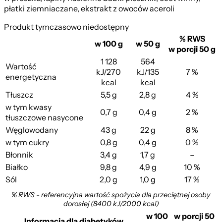
płatki ziemniaczane, ekstrakt z owoców aceroli
Produkt tymczasowo niedostępny
% RWS
w 100 g
w 50 g
w porcji 50 g
1 128
564
Wartość
kJ/270
kJ/135
7 %
energetyczna
kcal
kcal
Tłuszcz
5,5 g
2,8 g
4 %
w tym kwasy
0,7 g
0,4 g
2 %
tłuszczowe nasycone
Węglowodany
43 g
22 g
8 %
w tym cukry
0,8 g
0,4 g
0 %
Błonnik
3,4 g
1,7 g
–
Białko
9,8 g
4,9 g
10 %
Sól
2,0 g
1,0 g
17 %
% RWS - referencyjna wartość spożycia dla przeciętnej osoby
dorosłej (8400 kJ/2000 kcal)
w 100
w porcji 50
Informacja dla diabetyków