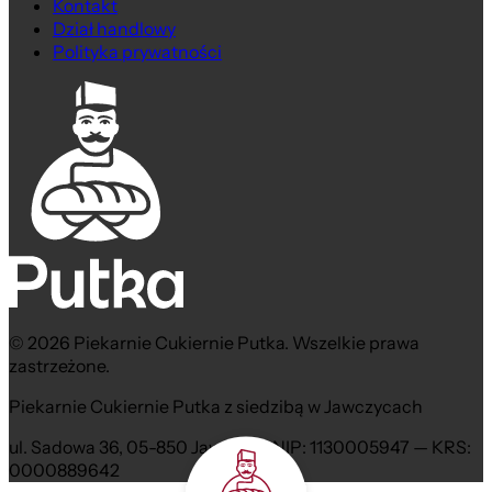
Kontakt
Dział handlowy
Polityka prywatności
© 2026 Piekarnie Cukiernie Putka. Wszelkie prawa
zastrzeżone.
Piekarnie Cukiernie Putka z siedzibą w Jawczycach
ul. Sadowa 36, 05-850 Jawczyce NIP: 1130005947 — KRS:
0000889642