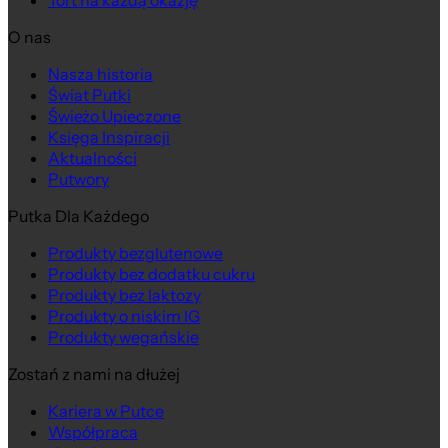
Tort na każdą okazję
O nas
Nasza historia
Świat Putki
Świeżo Upieczone
Księga Inspiracji
Aktualności
Putwory
Putka Dla Każdego
Produkty bezglutenowe
Produkty bez dodatku cukru
Produkty bez laktozy
Produkty o niskim IG
Produkty wegańskie
Zostań z nami na dłużej
Kariera w Putce
Współpraca