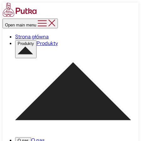
Open main menu
Strona główna
Produkty
Produkty
O nas
O nas