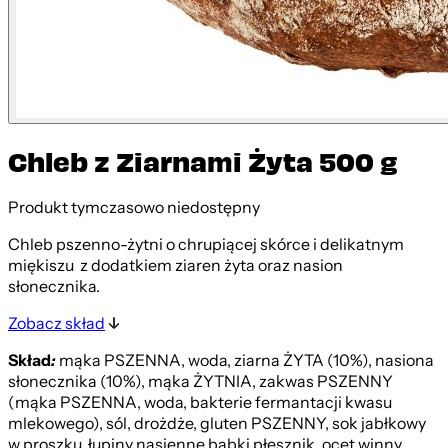
Chleb z Ziarnami Żyta 500 g
Produkt tymczasowo niedostępny
Chleb pszenno-żytni o chrupiącej skórce i delikatnym
miękiszu z dodatkiem ziaren żyta oraz nasion
słonecznika.
Zobacz skład
Skład
:
mąka PSZENNA, woda, ziarna ŻYTA (10%), nasiona
słonecznika (10%), mąka ŻYTNIA, zakwas PSZENNY
(mąka PSZENNA, woda, bakterie fermantacji kwasu
mlekowego), sól, drożdże, gluten PSZENNY, sok jabłkowy
w proszku, łupiny nasienne babki płesznik, ocet winny,