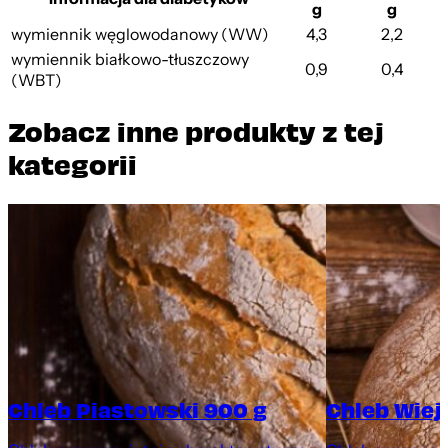
g
g
wymiennik węglowodanowy (WW)
4,3
2,2
wymiennik białkowo-tłuszczowy
0,9
0,4
(WBT)
Zobacz inne produkty z tej
kategorii
Chleb Piastowski 900 g
Chleb Wiej