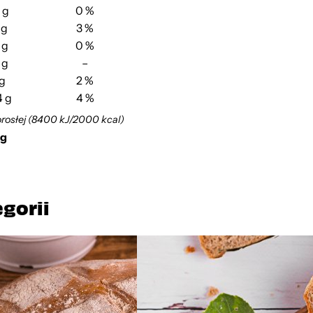
 g
0 %
 g
3 %
 g
0 %
 g
–
 g
2 %
4 g
4 %
orosłej (8400 kJ/2000 kcal)
 g
egorii