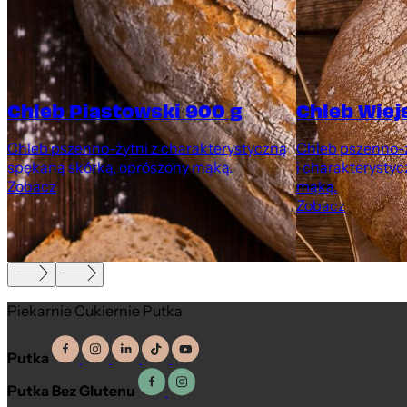
Chleb Piastowski 900 g
Chleb Wiej
Chleb pszenno-żytni z charakterystyczną
Chleb pszenno-ż
spękaną skórką, oprószony mąką.
i charakterystyc
Zobacz
mąką.
Zobacz
Piekarnie Cukiernie Putka
Putka
Putka Bez Glutenu