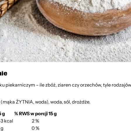
nie
 piekarniczym – ile zbóż, ziaren czy orzechów, tyle rodzajów 
mąka ŻYTNIA, woda), woda, sól, drożdże.
5 g
% RWS w porcji 15 g
43 kcal
2 %
 g
0 %