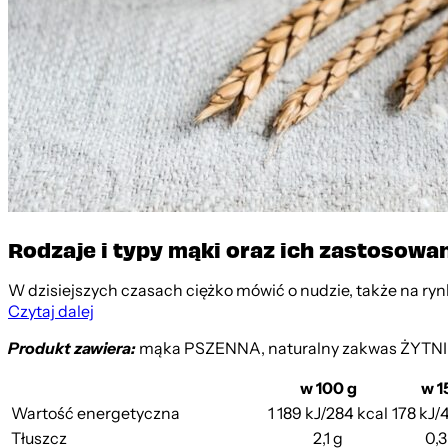
Rodzaje i typy mąki oraz ich zastosowa
W dzisiejszych czasach ciężko mówić o nudzie, także na rynku
Czytaj dalej
Produkt zawiera:
mąka PSZENNA, naturalny zakwas ŻYTNI (
w 100 g
w 1
Wartość energetyczna
1 189 kJ/284 kcal
178 kJ/
Tłuszcz
2,1 g
0,3