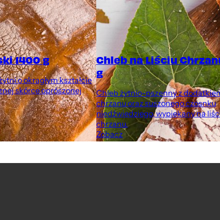
ski 1400 g
Chleb na Liściu Chrzan
g
ytni o okragłym kształcie
znej skórce oprószonej
Chleb żytnio-pszenny z dodatkie
chrzanu oraz suszonego czosnku
niedźwiedziego, wypiekany na liśc
chrzanu.
Zobacz