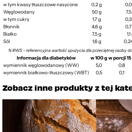
w tym kwasy tłuszczowe nasycone
0,2 g
0,0
Węglowodany
50 g
7,5
w tym cukry
1,7 g
0,3
Błonnik
4,6 g
0,7
Białko
7,5 g
1,1
Sól
1,6 g
0,2
% RWS - referencyjna wartość spożycia dla przeciętnej osoby d
Informacja dla diabetyków
w 100 g
w porcji 15
wymiennik węglowodanowy (WW)
5,0
0,8
wymiennik białkowo-tłuszczowy (WBT)
0,5
0,1
Zobacz inne produkty z tej kat