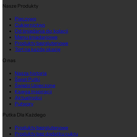
Nasze Produkty
Na wagę
Pieczywo
Cukiernictwo
Od śniadania do kolacji
Menu śniadaniowe
Produkty bezglutenowe
Tort na każdą okazję
O nas
Nasza historia
Świat Putki
Świeżo Upieczone
Księga Inspiracji
Aktualności
Putwory
Putka Dla Każdego
Produkty bezglutenowe
Produkty bez dodatku cukru