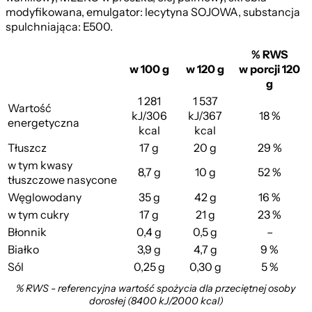
modyfikowana, emulgator: lecytyna SOJOWA, substancja
spulchniająca: E500.
% RWS
w 100 g
w 120 g
w porcji 120
g
1 281
1 537
Wartość
kJ/306
kJ/367
18 %
energetyczna
kcal
kcal
Tłuszcz
17 g
20 g
29 %
w tym kwasy
8,7 g
10 g
52 %
tłuszczowe nasycone
Węglowodany
35 g
42 g
16 %
w tym cukry
17 g
21 g
23 %
Błonnik
0,4 g
0,5 g
–
Białko
3,9 g
4,7 g
9 %
Sól
0,25 g
0,30 g
5 %
% RWS - referencyjna wartość spożycia dla przeciętnej osoby
dorosłej (8400 kJ/2000 kcal)