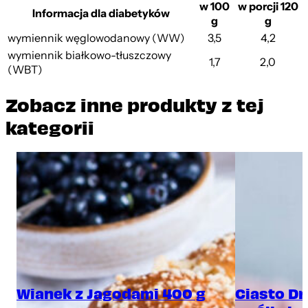
w 100
w porcji 120
Informacja dla diabetyków
g
g
wymiennik węglowodanowy (WW)
3,5
4,2
wymiennik białkowo-tłuszczowy
1,7
2,0
(WBT)
Zobacz inne produkty z tej
kategorii
Wianek z Jagodami 400 g
Ciasto D