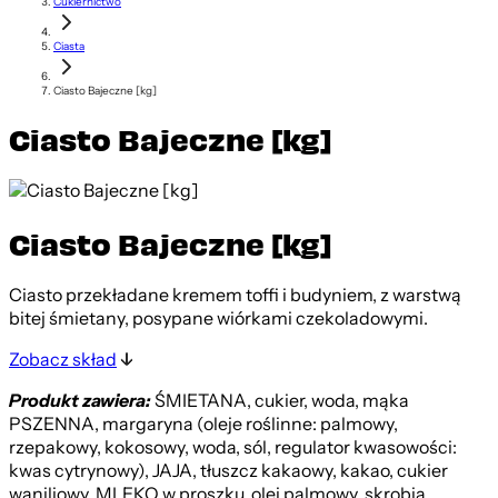
Cukiernictwo
Ciasta
Ciasto Bajeczne [kg]
Ciasto Bajeczne [kg]
Ciasto Bajeczne [kg]
Ciasto przekładane kremem toffi i budyniem, z warstwą
bitej śmietany, posypane wiórkami czekoladowymi.
Zobacz skład
Produkt zawiera:
ŚMIETANA, cukier, woda, mąka
PSZENNA, margaryna (oleje roślinne: palmowy,
rzepakowy, kokosowy, woda, sól, regulator kwasowości:
kwas cytrynowy), JAJA, tłuszcz kakaowy, kakao, cukier
waniliowy, MLEKO w proszku, olej palmowy, skrobia