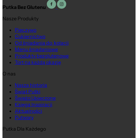
Putka Bez Glutenu
Nasze Produkty
Pieczywo
Cukiernictwo
Od śniadania do kolacji
Menu śniadaniowe
Produkty bezglutenowe
Tort na każdą okazję
O nas
Nasza historia
Świat Putki
Na wagę
Świeżo Upieczone
Księga Inspiracji
Aktualności
Putwory
Putka Dla Każdego