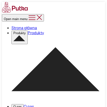
Open main menu
Strona główna
Produkty
Produkty
O nas
O nas