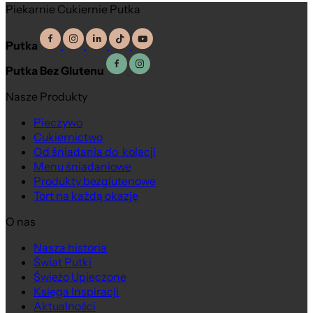
Piekarnie Cukiernie Putka
Putka
Putka Bez Glutenu
Nasze Produkty
Pieczywo
Cukiernictwo
Od śniadania do kolacji
Menu śniadaniowe
Produkty bezglutenowe
Tort na każdą okazję
O nas
Nasza historia
Na wagę
Świat Putki
Świeżo Upieczone
Księga Inspiracji
Aktualności