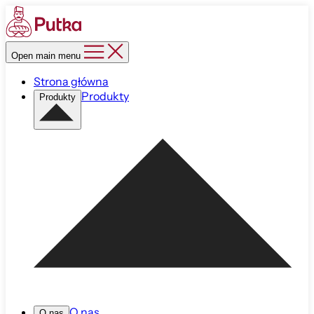
Open main menu
Strona główna
Produkty
Produkty
O nas
O nas