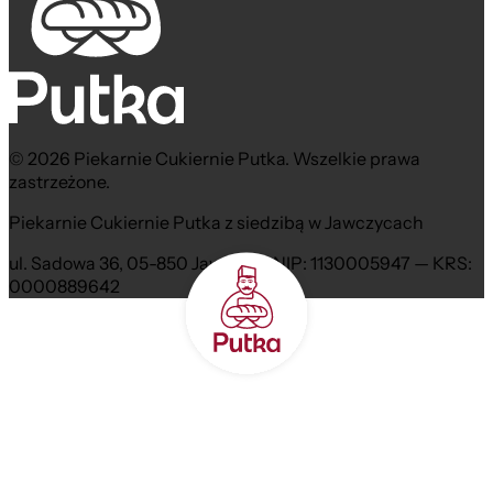
© 2026 Piekarnie Cukiernie Putka. Wszelkie prawa
zastrzeżone.
Piekarnie Cukiernie Putka z siedzibą w Jawczycach
ul. Sadowa 36, 05-850 Jawczyce NIP: 1130005947 — KRS:
0000889642