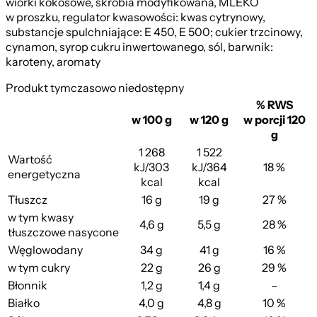
wiórki kokosowe, skrobia modyfikowana, MLEKO
w proszku, regulator kwasowości: kwas cytrynowy,
substancje spulchniające: E 450, E 500; cukier trzcinowy,
cynamon, syrop cukru inwertowanego, sól, barwnik:
karoteny, aromaty
Produkt tymczasowo niedostępny
% RWS
w 100 g
w 120 g
w porcji 120
g
1 268
1 522
Wartość
kJ/303
kJ/364
18 %
energetyczna
kcal
kcal
Tłuszcz
16 g
19 g
27 %
w tym kwasy
4,6 g
5,5 g
28 %
tłuszczowe nasycone
Węglowodany
34 g
41 g
16 %
w tym cukry
22 g
26 g
29 %
Błonnik
1,2 g
1,4 g
–
Białko
4,0 g
4,8 g
10 %