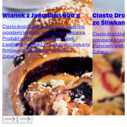
Wianek z Jagodami 400 g
Ciasto Dr
ze Śliwkami
Ciasto drożdżowe wypełnione świeżymi
jagodami leśnymi, posypane kruszonką.
Ciasto drożdżowe
Produkt wykonano z użyciem jajek
posypane krusz
z wolnego wybiegu. W większości piekarni
z użyciem jajek 
firmowych wypiekany na miejscu.
Zobacz
Zobacz
,