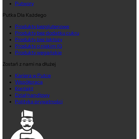
Putwory
Putka Dla Każdego
Produkty bezglutenowe
Produkty bez dodatku cukru
Produkty bez laktozy
Produkty o niskim IG
Produkty wegańskie
Zostań z nami na dłużej
Kariera w Putce
Współpraca
Kontakt
Dział handlowy
Polityka prywatności