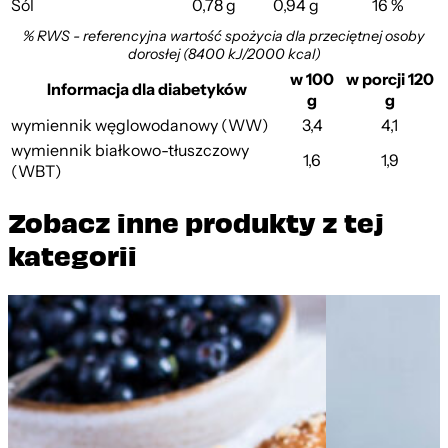
Sól
0,78 g
0,94 g
16 %
% RWS - referencyjna wartość spożycia dla przeciętnej osoby
dorosłej (8400 kJ/2000 kcal)
w 100
w porcji 120
Informacja dla diabetyków
g
g
wymiennik węglowodanowy (WW)
3,4
4,1
wymiennik białkowo-tłuszczowy
1,6
1,9
(WBT)
Zobacz inne produkty z tej
kategorii