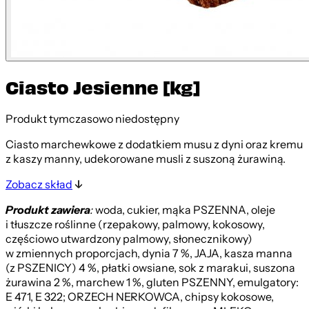
Ciasto Jesienne [kg]
Produkt tymczasowo niedostępny
Ciasto marchewkowe z dodatkiem musu z dyni oraz kremu
z kaszy manny, udekorowane musli z suszoną żurawiną.
Zobacz skład
Produkt zawiera
:
woda, cukier, mąka PSZENNA, oleje
i tłuszcze roślinne (rzepakowy, palmowy, kokosowy,
częściowo utwardzony palmowy, słonecznikowy)
w zmiennych proporcjach, dynia 7 %, JAJA, kasza manna
(z PSZENICY) 4 %, płatki owsiane, sok z marakui, suszona
żurawina 2 %, marchew 1 %, gluten PSZENNY, emulgatory:
E 471, E 322; ORZECH NERKOWCA, chipsy kokosowe,