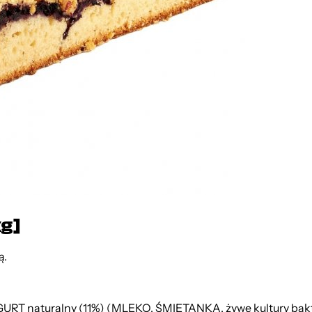
g]
ą.
URT naturalny (11%) (MLEKO, ŚMIETANKA, żywe kultury bakter