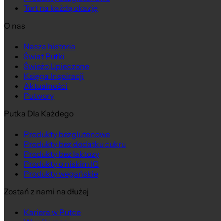
Tort na każdą okazję
O nas
Na wagę
Nasza historia
Świat Putki
Świeżo Upieczone
Księga Inspiracji
Aktualności
Putwory
Putka Dla Każdego
Produkty bezglutenowe
Produkty bez dodatku cukru
Produkty bez laktozy
Produkty o niskim IG
Produkty wegańskie
Zostań z nami na dłużej
Kariera w Putce