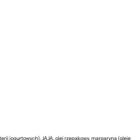
ii jogurtowych), JAJA, olej rzepakowy, margaryna (oleje