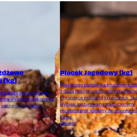
ożdżowe
Placek Jagodowy [kg]
 [kg]
Klasyczny placek na kruchym cieś
z dużą ilością jagód, pokryty złocis
 z dużą ilością śliwek,
chrupiącą maślaną kruszonką. J
onką. Produkt wykonano
wypiek inspirowany tradycyjnymi
z wolnego wybiegu.
recepturami, idealny do popołudn
kawy.
Zobacz