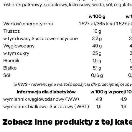
roślinne: palmowy, rzepakowy, kokosowy, woda, sól, regulat
w 100 g
w 
Wartość energetyczna
1 527 kJ/365 kcal
1 527 k
Tłuszcz
16 g
1
w tym kwasy tłuszczowe nasycone
3,2 g
3
Węglowodany
49 g
4
w tym cukry
25 g
2
Błonnik
1,5 g
1
Białko
5,1 g
5
Sól
0,16 g
0
% RWS - referencyjna wartość spożycia dla przeciętnej osoby
Informacja dla diabetyków
w 100 g
w porcji 1
wymiennik węglowodanowy (WW)
4,9
4,9
wymiennik białkowo-tłuszczowy (WBT)
1,6
1,6
Zobacz inne produkty z tej kat