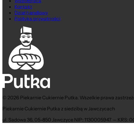
Współpraca
Kontakt
Dział handlowy
Polityka prywatności
© 2026 Piekarnie Cukiernie Putka. Wszelkie prawa zastrzeż
Piekarnie Cukiernie Putka z siedzibą w Jawczycach
ul. Sadowa 36, 05-850 Jawczyce NIP: 1130005947 — KRS: