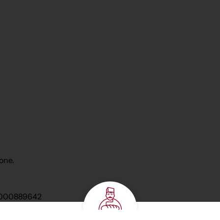
one.
 0000889642