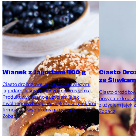
Wianek z Jagodami 400 g
Ciasto Dr
ze Śliwkami
Ciasto drożdżowe wypełnione świeżymi
jagodami leśnymi, posypane kruszonką.
Ciasto drożdżowe
Produkt wykonano z użyciem jajek
posypane krusz
z wolnego wybiegu. W większości piekarni
z użyciem jajek 
firmowych wypiekany na miejscu.
Zobacz
Zobacz