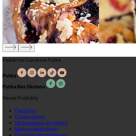
,
Piekarnie Cukiernie Putka
Putka
Putka Bez Glutenu
Nasze Produkty
Pieczywo
Cukiernictwo
Od śniadania do kolacji
Menu śniadaniowe
Produkty bezglutenowe