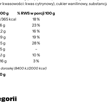
or kwasowości: kwas cytrynowy), cukier wanilinowy, substancj
100 g
% RWS w porcji 100 g
J/365 kcal
18 %
6 g
23 %
,2 g
16 %
9 g
19 %
5 g
28 %
,5 g
–
,1 g
10 %
,16 g
3 %
 dorosłej (8400 kJ/2000 kcal)
00 g
egorii