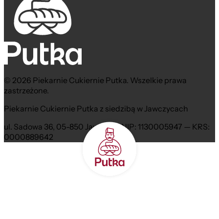
© 2026 Piekarnie Cukiernie Putka. Wszelkie prawa
zastrzeżone.
Piekarnie Cukiernie Putka z siedzibą w Jawczycach
ul. Sadowa 36, 05-850 Jawczyce NIP: 1130005947 — KRS:
0000889642