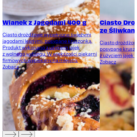
Wianek z Jagodami 400 g
Ciasto Dr
ze Śliwkami
Ciasto drożdżowe wypełnione świeżymi
jagodami leśnymi, posypane kruszonką.
Ciasto drożdżowe
Produkt wykonano z użyciem jajek
posypane krusz
z wolnego wybiegu. W większości piekarni
z użyciem jajek 
firmowych wypiekany na miejscu.
Zobacz
Zobacz
,