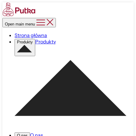
Open main menu
Strona główna
Produkty
Produkty
O nas
O nas