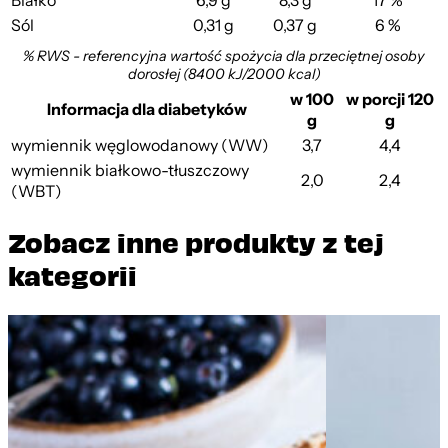
Białko
6,9 g
8,3 g
17 %
Sól
0,31 g
0,37 g
6 %
% RWS - referencyjna wartość spożycia dla przeciętnej osoby
dorosłej (8400 kJ/2000 kcal)
w 100
w porcji 120
Informacja dla diabetyków
g
g
wymiennik węglowodanowy (WW)
3,7
4,4
wymiennik białkowo-tłuszczowy
2,0
2,4
(WBT)
Zobacz inne produkty z tej
kategorii