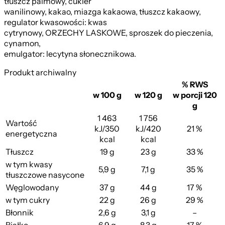
tłuszcz palmowy, cukier
wanilinowy, kakao, miazga kakaowa, tłuszcz kakaowy,
regulator kwasowości: kwas
cytrynowy, ORZECHY LASKOWE, sproszek do pieczenia,
cynamon,
emulgator: lecytyna słonecznikowa.
Produkt archiwalny
% RWS
w 100 g
w 120 g
w porcji 120
g
1 463
1 756
Wartość
kJ/350
kJ/420
21 %
energetyczna
kcal
kcal
Tłuszcz
19 g
23 g
33 %
w tym kwasy
5,9 g
7,1 g
35 %
tłuszczowe nasycone
Węglowodany
37 g
44 g
17 %
w tym cukry
22 g
26 g
29 %
Błonnik
2,6 g
3,1 g
–