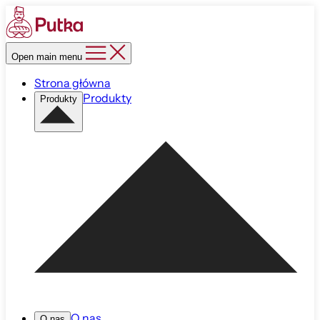
Open main menu
Strona główna
Produkty
Produkty
O nas
O nas