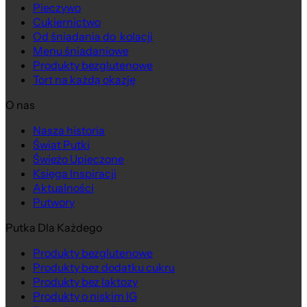
Pieczywo
Cukiernictwo
Od śniadania do kolacji
Menu śniadaniowe
Produkty bezglutenowe
Tort na każdą okazję
O nas
Nasza historia
Na wagę
Świat Putki
Świeżo Upieczone
Księga Inspiracji
Aktualności
Putwory
Putka Dla Każdego
Produkty bezglutenowe
Produkty bez dodatku cukru
Produkty bez laktozy
Produkty o niskim IG