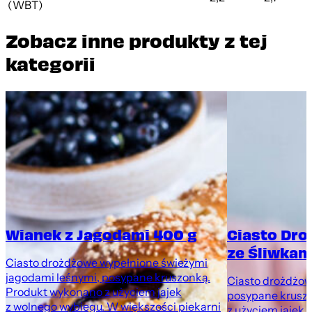
(WBT)
Zobacz inne produkty z tej
kategorii
Wianek z Jagodami 400 g
Ciasto Dr
ze Śliwkami
Ciasto drożdżowe wypełnione świeżymi
jagodami leśnymi, posypane kruszonką.
Ciasto drożdżowe
Produkt wykonano z użyciem jajek
posypane krusz
z wolnego wybiegu. W większości piekarni
z użyciem jajek 