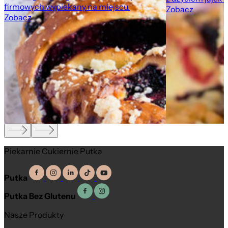
firmowych wypiekany na miejscu.
Zobacz
Zobacz
,
Piekarnie Cukiernie Putka
Putka
Putka Bez Glutenu
Nasze Produkty