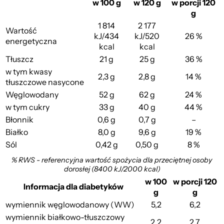
w 100 g
w 120 g
w porcji 120
g
1 814
2 177
Wartość
kJ/434
kJ/520
26 %
energetyczna
kcal
kcal
Tłuszcz
21 g
25 g
36 %
w tym kwasy
2,3 g
2,8 g
14 %
tłuszczowe nasycone
Węglowodany
52 g
62 g
24 %
w tym cukry
33 g
40 g
44 %
Błonnik
0,6 g
0,7 g
–
Białko
8,0 g
9,6 g
19 %
Sól
0,42 g
0,50 g
8 %
% RWS - referencyjna wartość spożycia dla przeciętnej osoby
dorosłej (8400 kJ/2000 kcal)
w 100
w porcji 120
Informacja dla diabetyków
g
g
wymiennik węglowodanowy (WW)
5,2
6,2
wymiennik białkowo-tłuszczowy
2,2
2,7