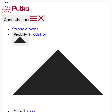
Open main menu
Strona główna
Produkty
Produkty
O nas
O nas