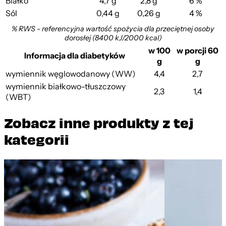
Białko
4,7 g
2,8 g
6 %
Sól
0,44 g
0,26 g
4 %
% RWS - referencyjna wartość spożycia dla przeciętnej osoby
dorosłej (8400 kJ/2000 kcal)
w 100
w porcji 60
Informacja dla diabetyków
g
g
wymiennik węglowodanowy (WW)
4,4
2,7
wymiennik białkowo-tłuszczowy
2,3
1,4
(WBT)
Zobacz inne produkty z tej
kategorii