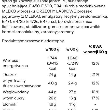
syrop glukozowy, suszone jabłko 1 %, substancje
spulchniające: E 450, E 500, E 341; skrobia modyfikowana,
MLEKO w proszku, ORZECHY LASKOWE, proszek
jogurtowy (z MLEKA), emulgatory: lecytyny ze słonecznika,
E 471, E 472b, E 472e, E 475; sól, borówka brusznica
liofilizowana, stabilizator: guma ksantanowa; barwniki:
karmel amoniakalny, karoteny; aromaty.
Produkt tymczasowo niedostępny
% RWS
w 100 g
w 60 g
w porcji 60 g
1 744
1 046
Wartość
kJ/415
kJ/249
12 %
energetyczna
kcal
kcal
Tłuszcz
24 g
14 g
21 %
w tym kwasy
4,0 g
2,4 g
12 %
tłuszczowe nasycone
Węglowodany
44 g
27 g
10 %
w tym cukry
26 g
16 g
17 %
Błonnik
1,8 g
1,1 g
–