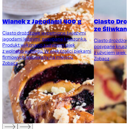
Wianek z Jagodami 400 g
Ciasto Dr
ze Śliwkami
Ciasto drożdżowe wypełnione świeżymi
jagodami leśnymi, posypane kruszonką.
Ciasto drożdżowe
Produkt wykonano z użyciem jajek
posypane krusz
z wolnego wybiegu. W większości piekarni
z użyciem jajek 
firmowych wypiekany na miejscu.
Zobacz
Zobacz
,