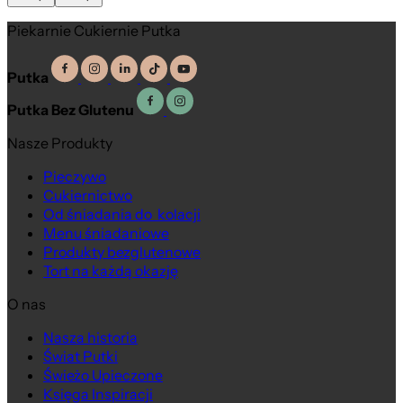
Piekarnie Cukiernie Putka
Putka
Putka Bez Glutenu
Nasze Produkty
Pieczywo
Cukiernictwo
Od śniadania do kolacji
Menu śniadaniowe
Produkty bezglutenowe
Tort na każdą okazję
O nas
Nasza historia
Na wagę
Świat Putki
Świeżo Upieczone
Księga Inspiracji