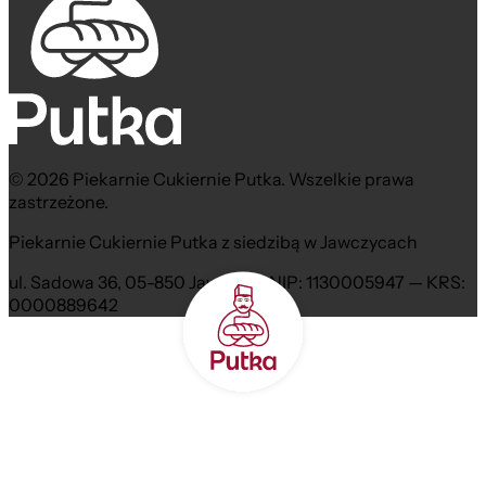
© 2026 Piekarnie Cukiernie Putka. Wszelkie prawa
zastrzeżone.
Piekarnie Cukiernie Putka z siedzibą w Jawczycach
ul. Sadowa 36, 05-850 Jawczyce NIP: 1130005947 — KRS:
0000889642