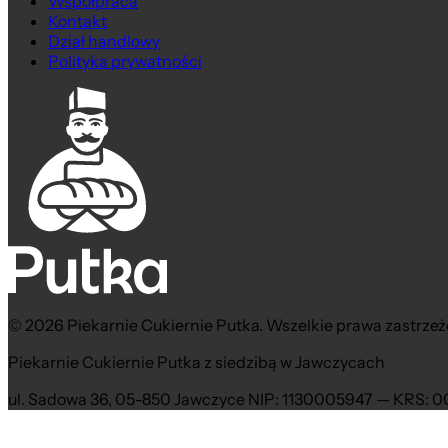
Współpraca
Kontakt
Dział handlowy
Polityka prywatności
© 2026 Piekarnie Cukiernie Putka. Wszelkie prawa zastrzeż
Piekarnie Cukiernie Putka z siedzibą w Jawczycach
ul. Sadowa 36, 05-850 Jawczyce NIP: 1130005947 — KRS: