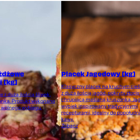
ożdżowe
Placek Jagodowy [kg]
 [kg]
Klasyczny placek na kruchym cieś
z dużą ilością jagód, pokryty złocis
 z dużą ilością śliwek,
chrupiącą maślaną kruszonką. J
onką. Produkt wykonano
wypiek inspirowany tradycyjnymi
z wolnego wybiegu.
recepturami, idealny do popołudn
kawy.
Zobacz