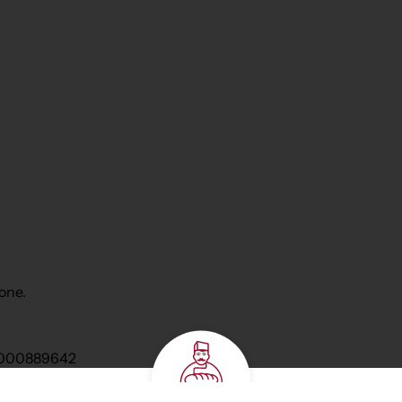
one.
 0000889642