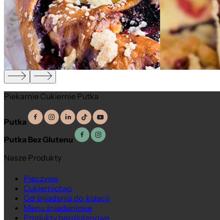
,
Piekarnie Cukiernie Putka
Putka
Putka Bez Glutenu
Nasze Produkty
Pieczywo
Cukiernictwo
Od śniadania do kolacji
Menu śniadaniowe
Produkty bezglutenowe