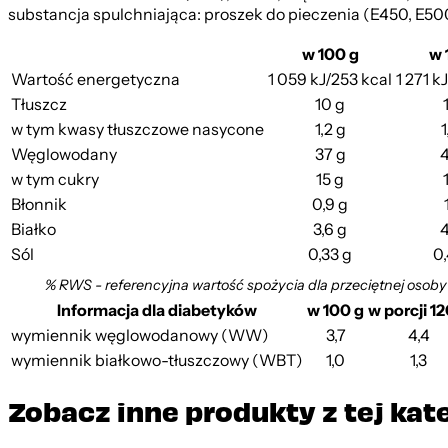
substancja spulchniająca: proszek do pieczenia (E450, E50
w 100 g
w 
Wartość energetyczna
1 059 kJ/253 kcal
1 271 k
Tłuszcz
10 g
w tym kwasy tłuszczowe nasycone
1,2 g
1
Węglowodany
37 g
w tym cukry
15 g
Błonnik
0,9 g
Białko
3,6 g
4
Sól
0,33 g
0
% RWS - referencyjna wartość spożycia dla przeciętnej osoby
Informacja dla diabetyków
w 100 g
w porcji 12
wymiennik węglowodanowy (WW)
3,7
4,4
wymiennik białkowo-tłuszczowy (WBT)
1,0
1,3
Zobacz inne produkty z tej kat