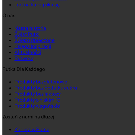
Tort na każdą okazję
O nas
Na wagę
Nasza historia
Świat Putki
Świeżo Upieczone
Księga Inspiracji
Aktualności
Putwory
Putka Dla Każdego
Produkty bezglutenowe
Produkty bez dodatku cukru
Produkty bez laktozy
Produkty o niskim IG
Produkty wegańskie
Zostań z nami na dłużej
Kariera w Putce