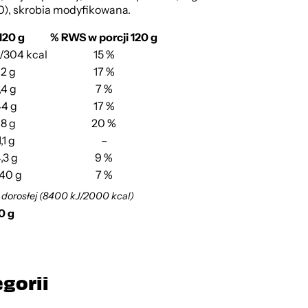
0), skrobia modyfikowana.
120 g
% RWS w porcji 120 g
J/304 kcal
15 %
12 g
17 %
,4 g
7 %
44 g
17 %
18 g
20 %
1,1 g
–
,3 g
9 %
,40 g
7 %
 dorosłej (8400 kJ/2000 kcal)
0 g
egorii