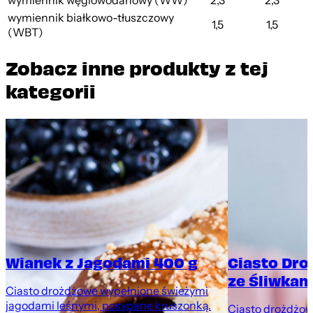
wymiennik węglowodanowy (WW)
2,3
2,3
wymiennik białkowo-tłuszczowy
1,5
1,5
(WBT)
Zobacz inne produkty z tej
kategorii
Wianek z Jagodami 400 g
Ciasto Dr
ze Śliwkami
Ciasto drożdżowe wypełnione świeżymi
jagodami leśnymi, posypane kruszonką.
Ciasto drożdżowe