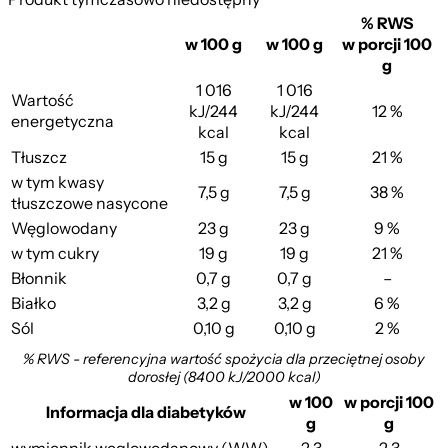
% RWS
w 100 g
w 100 g
w porcji 100
g
1 016
1 016
Wartość
kJ/244
kJ/244
12 %
energetyczna
kcal
kcal
Tłuszcz
15 g
15 g
21 %
w tym kwasy
7,5 g
7,5 g
38 %
tłuszczowe nasycone
Węglowodany
23 g
23 g
9 %
drożdżowe ze Śliwka...
w tym cukry
19 g
19 g
21 %
Błonnik
0,7 g
0,7 g
–
Białko
3,2 g
3,2 g
6 %
Sól
0,10 g
0,10 g
2 %
% RWS - referencyjna wartość spożycia dla przeciętnej osoby
dorosłej (8400 kJ/2000 kcal)
w 100
w porcji 100
Informacja dla diabetyków
g
g