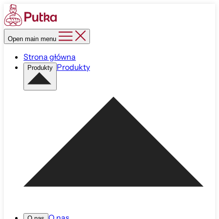
Open main menu
Strona główna
Produkty
Produkty
O nas
O nas