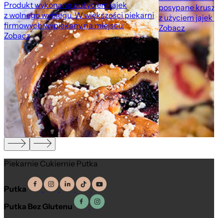
Produkt wykonano z użyciem jajek
posypane krusz
z wolnego wybiegu. W większości piekarni
z użyciem jajek 
firmowych wypiekany na miejscu.
Zobacz
Zobacz
,
Piekarnie Cukiernie Putka
Putka
Putka Bez Glutenu