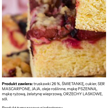
Produkt zawiera:
truskawki 26 %, ŚMIETANKĘ, cukier, SER
MASCARPONE, JAJA, oleje roślinne, mąkę PSZENNĄ,
mąkę ryżową, żelatynę wieprzową, ORZECHY LASKOWE,
sól.
Produkt tymczasowo niedostępny