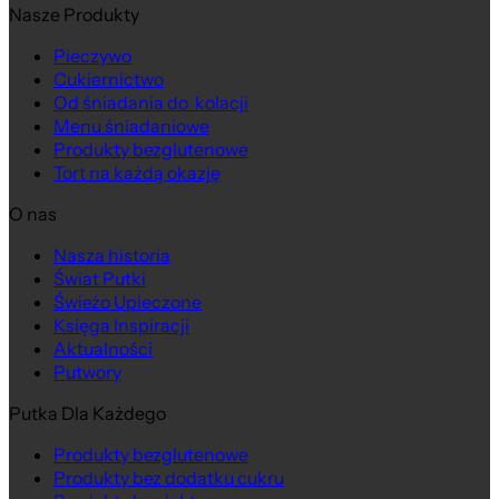
Nasze Produkty
Pieczywo
Cukiernictwo
Od śniadania do kolacji
Menu śniadaniowe
Produkty bezglutenowe
Tort na każdą okazję
O nas
Nasza historia
Na wagę
Świat Putki
Świeżo Upieczone
Księga Inspiracji
Aktualności
Putwory
Putka Dla Każdego
Produkty bezglutenowe
Produkty bez dodatku cukru