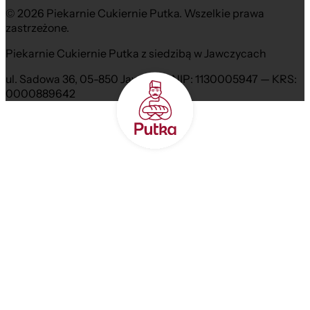
© 2026 Piekarnie Cukiernie Putka. Wszelkie prawa
zastrzeżone.
Piekarnie Cukiernie Putka z siedzibą w Jawczycach
ul. Sadowa 36, 05-850 Jawczyce NIP: 1130005947 — KRS:
0000889642