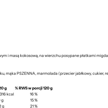
wym i masą kokosową, na wierzchu posypane płatkami migda
zku, mąka PSZENNA, marmolada (przecier jabłkowy, cukier, r
20 g
% RWS w porcji 120 g
/316 kcal
16 %
 g
15 %
2 g
21 %