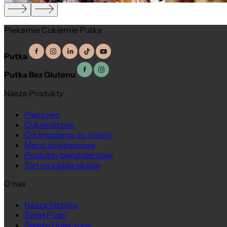
Piekarnie Cukiernie Putka
Putka
Putka Bez Glutenu
Nasze Produkty
Pieczywo
Cukiernictwo
Od śniadania do kolacji
Menu śniadaniowe
Produkty bezglutenowe
Tort na każdą okazję
O nas
Na wagę
Nasza historia
Świat Putki
Świeżo Upieczone