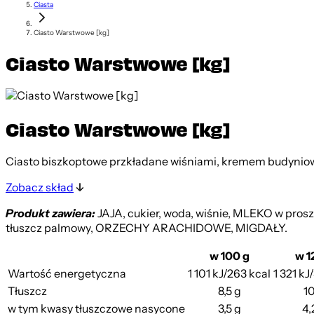
Ciasta
Ciasto Warstwowe [kg]
Ciasto Warstwowe [kg]
Ciasto Warstwowe [kg]
Ciasto biszkoptowe przkładane wiśniami, kremem budynio
Zobacz skład
Produkt zawiera:
JAJA, cukier, woda, wiśnie, MLEKO w pros
tłuszcz palmowy, ORZECHY ARACHIDOWE, MIGDAŁY.
w 100 g
w 1
Wartość energetyczna
1 101 kJ/263 kcal
1 321 kJ
Tłuszcz
8,5 g
10
w tym kwasy tłuszczowe nasycone
3,5 g
4,