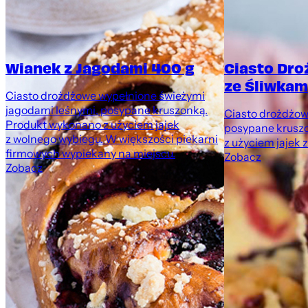
Wianek z Jagodami 400 g
Ciasto Dr
ze Śliwkami
Ciasto drożdżowe wypełnione świeżymi
jagodami leśnymi, posypane kruszonką.
Ciasto drożdżowe
Produkt wykonano z użyciem jajek
posypane krusz
z wolnego wybiegu. W większości piekarni
z użyciem jajek 
firmowych wypiekany na miejscu.
Zobacz
Zobacz
,