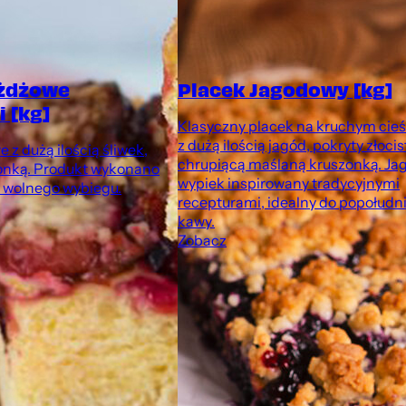
ożdżowe
Placek Jagodowy [kg]
 [kg]
Klasyczny placek na kruchym cieś
z dużą ilością jagód, pokryty złocis
 z dużą ilością śliwek,
chrupiącą maślaną kruszonką. J
onką. Produkt wykonano
wypiek inspirowany tradycyjnymi
z wolnego wybiegu.
recepturami, idealny do popołudn
kawy.
Zobacz