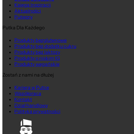
Księga Inspiracji
Aktualności
Putwory
Putka Dla Każdego
Produkty bezglutenowe
Produkty bez dodatku cukru
Produkty bez laktozy
Produkty o niskim IG
Produkty wegańskie
Zostań z nami na dłużej
Kariera w Putce
Współpraca
Kontakt
Dział handlowy
Polityka prywatności