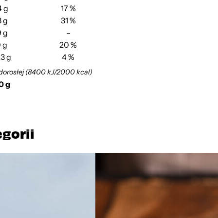
 g
17 %
 g
31 %
9 g
–
 g
20 %
3 g
4 %
dorosłej (8400 kJ/2000 kcal)
0 g
egorii