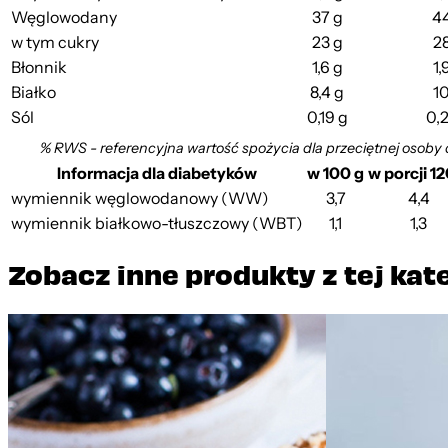
Węglowodany
37 g
44
w tym cukry
23 g
28
Błonnik
1,6 g
1,
Białko
8,4 g
10
Sól
0,19 g
0,2
% RWS - referencyjna wartość spożycia dla przeciętnej osoby 
Informacja dla diabetyków
w 100 g
w porcji 12
wymiennik węglowodanowy (WW)
3,7
4,4
wymiennik białkowo-tłuszczowy (WBT)
1,1
1,3
Zobacz inne produkty z tej kat