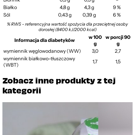
Białko
4,8 g
4,3 g
9 %
Sól
0,43 g
0,39 g
6 %
% RWS - referencyjna wartość spożycia dla przeciętnej osoby
dorosłej (8400 kJ/2000 kcal)
w 100
w porcji 90
Informacja dla diabetyków
g
g
wymiennik węglowodanowy (WW)
3,0
2,7
wymiennik białkowo-tłuszczowy
1,7
1,5
(WBT)
Zobacz inne produkty z tej
kategorii