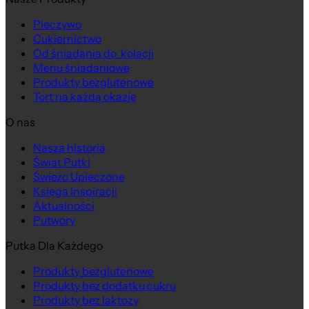
Pieczywo
Cukiernictwo
Od śniadania do kolacji
Menu śniadaniowe
Produkty bezglutenowe
Tort na każdą okazję
O nas
Nasza historia
Świat Putki
Świeżo Upieczone
Księga Inspiracji
Aktualności
Putwory
Putka Dla Każdego
Produkty bezglutenowe
Produkty bez dodatku cukru
Produkty bez laktozy