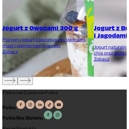
Jogurt z Owocami 300 g
Jogurt z B
i Jagodami
Pożywny jogurt z sezonowymi owocami,
musli i siemieniem lnianym.
Jogurt naturaln
Zobacz
chia oraz dużą i
Zobacz
Piekarnie Cukiernie Putka
Putka
Putka Bez Glutenu
Nasze Produkty