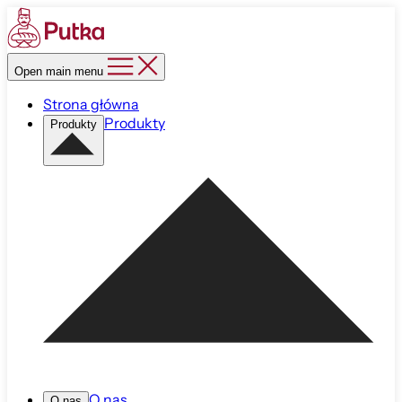
Open main menu
Strona główna
Produkty
Produkty
O nas
O nas