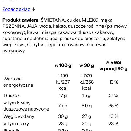
Zobacz skład
Produkt zawiera:
ŚMIETANA, cukier, MLEKO, mąka
PSZENNA, JAJA, woda, kakao, tłuszcze roślinne (palmowy,
kokosowy), kawa, miazga kakaowa, tłuszcz kakaowy,
substancja spulchniająca: proszek do pieczenia, żelatyna
wieprzowa, spirytus, regulator kwasowości: kwas
cytrynowy
% RWS
w 100 g
w 90 g
w porcji 90 g
1 199
1 079
Wartość
kJ/287
kJ/258
13 %
energetyczna
kcal
kcal
Tłuszcz
17 g
15 g
21 %
w tym kwasy
7,7 g
6,9 g
35 %
tłuszczowe nasycone
Węglowodany
30 g
27 g
10 %
w tym cukry
23 g
20 g
23 %
Błonnik
0,3 g
0,3 g
–