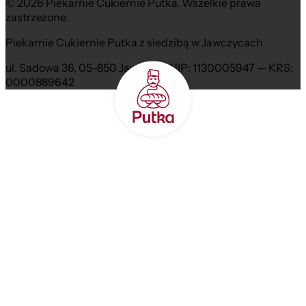
© 2026 Piekarnie Cukiernie Putka. Wszelkie prawa
zastrzeżone.
Piekarnie Cukiernie Putka z siedzibą w Jawczycach
ul. Sadowa 36, 05-850 Jawczyce NIP: 1130005947 — KRS:
0000889642