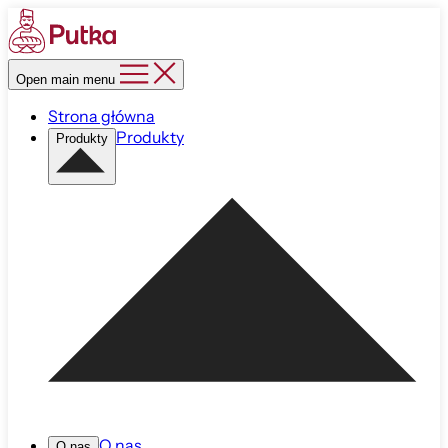
Open main menu
Strona główna
Produkty
Produkty
O nas
O nas