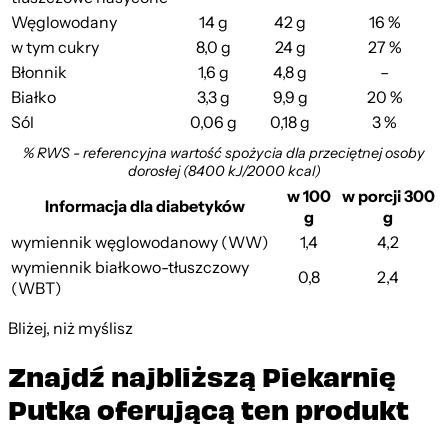
Węglowodany
14 g
42 g
16 %
w tym cukry
8,0 g
24 g
27 %
Błonnik
1,6 g
4,8 g
–
Białko
3,3 g
9,9 g
20 %
Sól
0,06 g
0,18 g
3 %
% RWS - referencyjna wartość spożycia dla przeciętnej osoby
dorosłej (8400 kJ/2000 kcal)
w 100
w porcji 300
Informacja dla diabetyków
g
g
wymiennik węglowodanowy (WW)
1,4
4,2
wymiennik białkowo-tłuszczowy
0,8
2,4
(WBT)
Bliżej, niż myślisz
Znajdź najbliższą Piekarnię
Putka oferującą ten produkt
Leaflet
|
©
OpenStreetMap
contributors