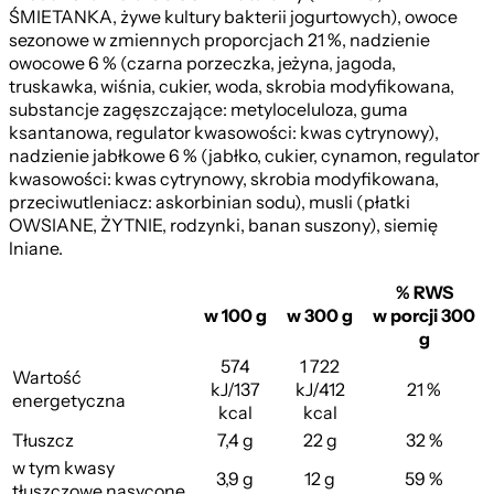
ŚMIETANKA, żywe kultury bakterii jogurtowych), owoce
sezonowe w zmiennych proporcjach 21 %, nadzienie
owocowe 6 % (czarna porzeczka, jeżyna, jagoda,
truskawka, wiśnia, cukier, woda, skrobia modyfikowana,
substancje zagęszczające: metyloceluloza, guma
ksantanowa, regulator kwasowości: kwas cytrynowy),
nadzienie jabłkowe 6 % (jabłko, cukier, cynamon, regulator
kwasowości: kwas cytrynowy, skrobia modyfikowana,
przeciwutleniacz: askorbinian sodu), musli (płatki
OWSIANE, ŻYTNIE, rodzynki, banan suszony), siemię
lniane.
% RWS
w 100 g
w 300 g
w porcji 300
g
574
1 722
Wartość
kJ/137
kJ/412
21 %
energetyczna
kcal
kcal
Tłuszcz
7,4 g
22 g
32 %
w tym kwasy
3,9 g
12 g
59 %
tłuszczowe nasycone