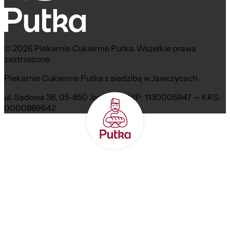
© 2026 Piekarnie Cukiernie Putka. Wszelkie prawa
zastrzeżone.
Piekarnie Cukiernie Putka z siedzibą w Jawczycach
ul. Sadowa 36, 05-850 Jawczyce NIP: 1130005947 — KRS:
0000889642