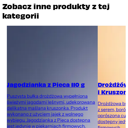
Zobacz inne produkty z tej
kategorii
Jagodzianka z Pieca 110 g
Drożdżów
i Kruszon
Puszysta bułka drożdżowa wypełniona
świeżymi jagodami leśnymi, udekorowana
Drożdżowa buł
delikatną maślaną kruszonką. Produkt
z serem, boró
wykonano z użyciem jajek z wolnego
oprószona cu
wybiegu. Jagodzianka z Pieca dostępna
dostępny jedy
jest jedynie w piekarniach firmowych.
firmowych.