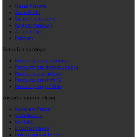
Nasza historia
Świat Putki
Świeżo Upieczone
Księga Inspiracji
Aktualności
Putwory
Putka Dla Każdego
Produkty bezglutenowe
Produkty bez dodatku cukru
Produkty bez laktozy
Produkty o niskim IG
Produkty wegańskie
Zostań z nami na dłużej
Kariera w Putce
Współpraca
Kontakt
Dział handlowy
Polityka prywatności