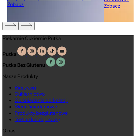
Zobacz
Zobacz
Piekarnie Cukiernie Putka
Putka
Putka Bez Glutenu
Nasze Produkty
Pieczywo
Cukiernictwo
Od śniadania do kolacji
Menu śniadaniowe
Produkty bezglutenowe
Tort na każdą okazję
O nas