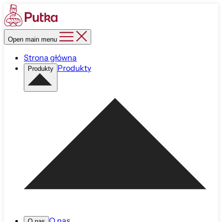
Open main menu
Strona główna
Produkty
Produkty
O nas
O nas