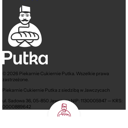
© 2026 Piekarnie Cukiernie Putka. Wszelkie prawa
zastrzeżone.
Piekarnie Cukiernie Putka z siedzibą w Jawczycach
ul. Sadowa 36, 05-850 Jawczyce NIP: 1130005947 — KRS:
0000889642